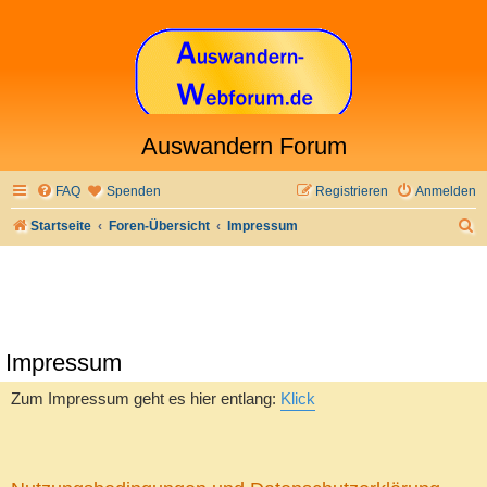
Auswandern Forum
FAQ
Spenden
Registrieren
Anmelden
S
Startseite
Foren-Übersicht
Impressum
u
c
h
e
Impressum
Zum Impressum geht es hier entlang:
Klick