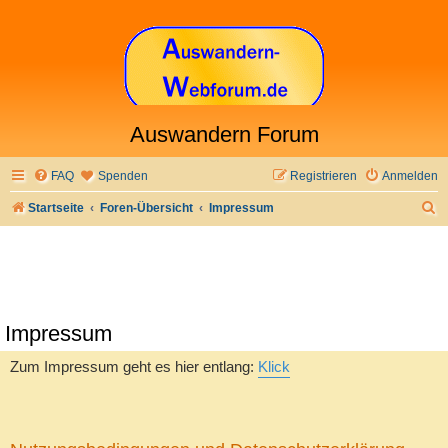
Auswandern Forum
FAQ
Spenden
Registrieren
Anmelden
S
Startseite
Foren-Übersicht
Impressum
u
c
h
e
Impressum
Zum Impressum geht es hier entlang:
Klick