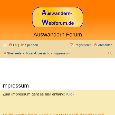
Auswandern Forum
FAQ
Spenden
Registrieren
Anmelden
S
Startseite
Foren-Übersicht
Impressum
u
c
h
e
Impressum
Zum Impressum geht es hier entlang:
Klick