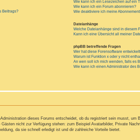
Wie kann ich ein Lesezeichen auf ein
Wie kann ich ein Forum abonnieren?
s Beitrags?
Wie deaktiviere ich meine Abonnemen
Dateianhänge
Welche Dateianhänge sind in diesem 
Kann ich eine Übersicht all meiner Da
phpBB betreffende Fragen
Wer hat diese Forensoftware entwickel
Warum ist Funktion x oder y nicht enth
An wen soll ich mich wenden, falls es
Wie kann ich einen Administrator des 
Administration dieses Forums entscheidet, ob du registriert sein musst, um Be
ie Gästen nicht zur Verfügung stehen: zum Beispiel Avatarbilder, Private Nachr
ung, da sie schnell erledigt ist und dir zahlreiche Vorteile bietet.