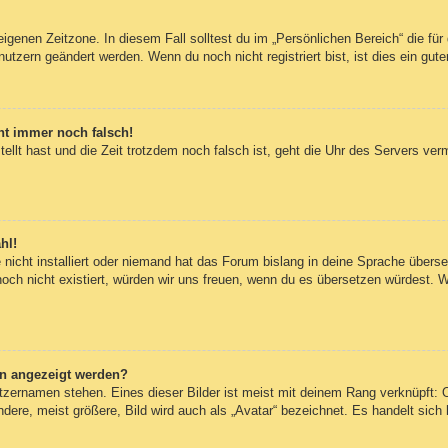
eigenen Zeitzone. In diesem Fall solltest du im „Persönlichen Bereich“ die für 
utzern geändert werden. Wenn du noch nicht registriert bist, ist dies ein guter
eht immer noch falsch!
tellt hast und die Zeit trotzdem noch falsch ist, geht die Uhr des Servers ver
hl!
nicht installiert oder niemand hat das Forum bislang in deine Sprache überset
 noch nicht existiert, würden wir uns freuen, wenn du es übersetzen würdest.
en angezeigt werden?
tzernamen stehen. Eines dieser Bilder ist meist mit deinem Rang verknüpft: O
re, meist größere, Bild wird auch als „Avatar“ bezeichnet. Es handelt sich h