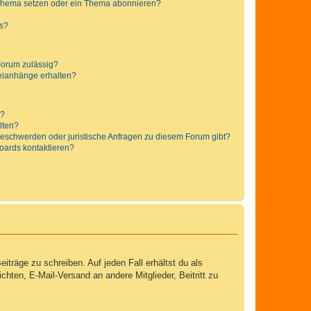
 Thema setzen oder ein Thema abonnieren?
ts?
Forum zulässig?
teianhänge erhalten?
t?
alten?
 Beschwerden oder juristische Anfragen zu diesem Forum gibt?
Boards kontaktieren?
iträge zu schreiben. Auf jeden Fall erhältst du als
ichten, E-Mail-Versand an andere Mitglieder, Beitritt zu