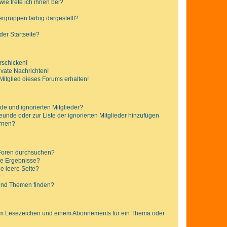
ie trete ich ihnen bei?
gruppen farbig dargestellt?
er Startseite?
rschicken!
vate Nachrichten!
itglied dieses Forums erhalten!
de und ignorierten Mitglieder?
reunde oder zur Liste der ignorierten Mitglieder hinzufügen
ernen?
 Foren durchsuchen?
ne Ergebnisse?
e leere Seite?
?
 und Themen finden?
nem Lesezeichen und einem Abonnements für ein Thema oder