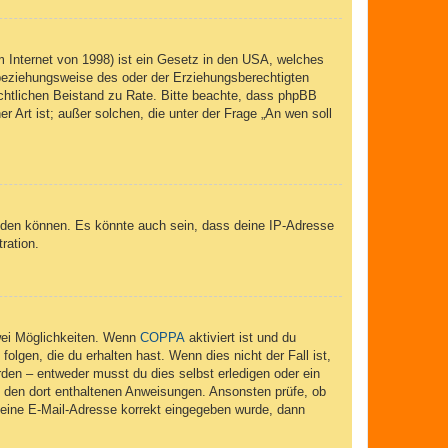
 Internet von 1998) ist ein Gesetz in den USA, welches
 beziehungsweise des oder der Erziehungsberechtigten
 rechtlichen Beistand zu Rate. Bitte beachte, dass phpBB
r Art ist; außer solchen, die unter der Frage „An wen soll
elden können. Es könnte auch sein, dass deine IP-Adresse
ration.
wei Möglichkeiten. Wenn
COPPA
aktiviert ist und du
lgen, die du erhalten hast. Wenn dies nicht der Fall ist,
rden – entweder musst du dies selbst erledigen oder ein
lge den dort enthaltenen Anweisungen. Ansonsten prüfe, ob
 deine E-Mail-Adresse korrekt eingegeben wurde, dann