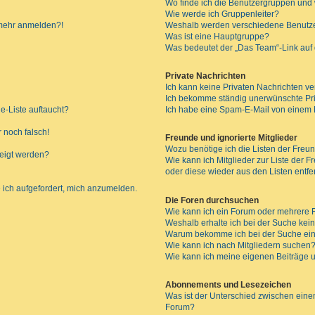
Wo finde ich die Benutzergruppen und w
Wie werde ich Gruppenleiter?
t mehr anmelden?!
Weshalb werden verschiedene Benutzer
Was ist eine Hauptgruppe?
Was bedeutet der „Das Team“-Link auf d
Private Nachrichten
Ich kann keine Privaten Nachrichten ve
Ich bekomme ständig unerwünschte Pri
e-Liste auftaucht?
Ich habe eine Spam-E-Mail von einem M
 noch falsch!
Freunde und ignorierte Mitglieder
Wozu benötige ich die Listen der Freun
zeigt werden?
Wie kann ich Mitglieder zur Liste der F
oder diese wieder aus den Listen entf
 ich aufgefordert, mich anzumelden.
Die Foren durchsuchen
Wie kann ich ein Forum oder mehrere
Weshalb erhalte ich bei der Suche kei
Warum bekomme ich bei der Suche ein
Wie kann ich nach Mitgliedern suchen
Wie kann ich meine eigenen Beiträge
Abonnements und Lesezeichen
Was ist der Unterschied zwischen ei
Forum?