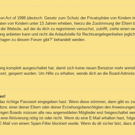
on Act of 1998 (deutsch: Gesetz zum Schutz der Privatsphäre von Kindern im
Daten von Kindern unter 13 Jahren erheben, hierzu die Zustimmung der Eltern
 die Website, auf der du dich zu registrieren versuchst, zutrifft, ziehe einen
g anbieten kann und nicht die Anlaufstelle für Rechtsangelegenheiten jegliche
nfragen zu diesem Forum gibt?“ behandelt werden.
erung komplett ausgeschaltet hat, damit sich keine neuen Benutzer mehr anm
est, gesperrt wurden. Um Hilfe zu erhalten, wende dich an die Board-Administ
en!
 das richtige Passwort eingegeben hast. Wenn diese stimmen, dann gibt es z
bzw. einer deiner Eltern oder deiner Erziehungsberechtigten den Anweisungen fo
inigen Boards müssen alle neu angemeldeten Mitglieder erst freigeschaltet we
ob eine Aktivierung nötig ist oder nicht. Wenn du eine E-Mail erhalten hast, fo
E-Mail von einem Spam-Filter blockiert wurde. Wenn du dir sicher bist, dass