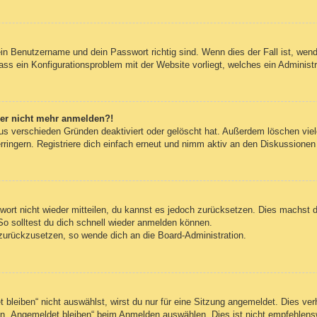
ein Benutzername und dein Passwort richtig sind. Wenn dies der Fall ist, wen
dass ein Konfigurationsproblem mit der Website vorliegt, welches ein Administ
aber nicht mehr anmelden?!
us verschieden Gründen deaktiviert oder gelöscht hat. Außerdem löschen viele
ingern. Registriere dich einfach erneut und nimm aktiv an den Diskussionen t
swort nicht wieder mitteilen, du kannst es jedoch zurücksetzen. Dies machst 
So solltest du dich schnell wieder anmelden können.
t zurückzusetzen, so wende dich an die Board-Administration.
leiben“ nicht auswählst, wirst du nur für eine Sitzung angemeldet. Dies ve
n „Angemeldet bleiben“ beim Anmelden auswählen. Dies ist nicht empfehlens