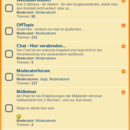
Weissbierstüberl
F
o
l
e
Das Caféhaus - äh Stüberl - für alle Ausgewanderten, damit man
e
l
e
r
den Kontakt nicht verliert, oder so...
e
-
i
s
Moderator:
Moderatoren
d
t
n
Themen:
95
-
a
a
W
l
n
OffTopic
e
F
k
z
i
SmallTalk - einfach nur mal so quatschen...
e
i
e
s
Moderator:
Moderatoren
e
n
i
s
Themen:
231
d
g
g
b
-
s
e
i
Chat - Hier verabreden...
O
F
p
n
e
f
Der Chat ist ein externes Angebot und liegt nicht in der
e
a
r
f
Verantwortung von auswandern-webforum
e
n
s
T
Moderator:
Moderatoren
d
i
t
o
Themen:
5
-
s
ü
p
C
h
b
i
Moderatorforum
h
F
e
c
a
Diskussion
e
r
t
Moderatoren:
Jupp
,
Moderatoren
e
l
-
Themen:
137
d
H
-
i
Mülleimer
M
F
e
o
der Platz für die Entgleisungen der Mitglieder mit einer
e
r
d
Halbwertzeit von 2 Wochen - und nur zum lesen.
e
v
e
d
e
r
Möge er stehts leer sein.
-
r
a
M
a
t
ü
b
o
l
Moderator:
Moderatoren
r
r
l
Themen:
2
e
f
e