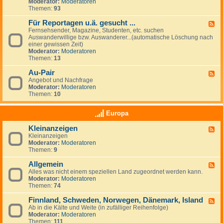
G
Moderator:
Moderatoren
e
e
Themen:
93
s
u
Für Reportagen u.ä. gesucht ...
F
c
Fernsehsender, Magazine, Studenten, etc. suchen
e
h
Auswanderwillige bzw. Auswanderer...(automatische Löschung nach
e
e
einer gewissen Zeit)
d
/
Moderator:
Moderatoren
-
A
Themen:
13
F
n
ü
g
Au-Pair
r
F
e
R
Angebot und Nachfrage
e
b
e
Moderator:
Moderatoren
e
o
p
Themen:
10
d
t
o
-
e
r
A
v
Europa
t
u
o
a
-
n
Kleinanzeigen
g
F
P
A
e
Kleinanzeigen
e
a
r
n
Moderator:
Moderatoren
e
i
b
u
Themen:
9
d
r
e
.
-
i
ä
Allgemein
K
F
t
.
l
Alles was nicht einem speziellen Land zugeordnet werden kann.
e
g
g
e
Moderator:
Moderatoren
e
e
e
i
Themen:
74
d
b
s
n
-
e
u
a
Finnland, Schweden, Norwegen, Dänemark, Island
A
F
r
c
n
l
Ab in die Kälte und Weite (in zufälliger Reihenfolge)
e
n
h
z
l
Moderator:
Moderatoren
e
&
t
e
g
Themen:
111
d