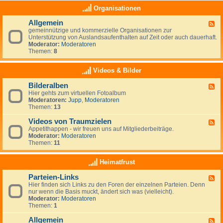
e
a
K
Organisationen
n
s
l
,
(
e
N
Allgemein
n
F
i
e
o
gemeinnützige und kommerzielle Organisationen zur
e
n
u
c
Unterstützung von Auslandsaufenthalten auf Zeit oder auch dauerhaft.
e
a
s
h
Moderator:
Moderatoren
d
n
e
)
Themen:
8
-
z
e
k
A
e
l
e
l
i
Videos & Bilder
a
i
l
g
n
n
g
e
d
Bilderalben
e
F
e
n
e
Hier gehts zum virtuellen Fotoalbum
e
m
i
Moderatoren:
Jupp
,
Moderatoren
e
e
g
Themen:
13
d
i
e
-
n
n
Videos von Traumzielen
B
F
e
i
Appetithappen - wir freuen uns auf Mitgliederbeiträge.
e
R
l
Moderator:
Moderatoren
e
u
d
Themen:
11
d
b
e
-
r
r
V
Heimatfrust
i
a
i
k
l
d
h
Parteien-Links
b
F
e
a
e
Hier finden sich Links zu den Foren der einzelnen Parteien. Denn
e
o
t
n
nur wenn die Basis muckt, ändert sich was (vielleicht).
e
s
Moderator:
Moderatoren
d
v
Themen:
1
-
o
P
n
Allgemein
a
T
F