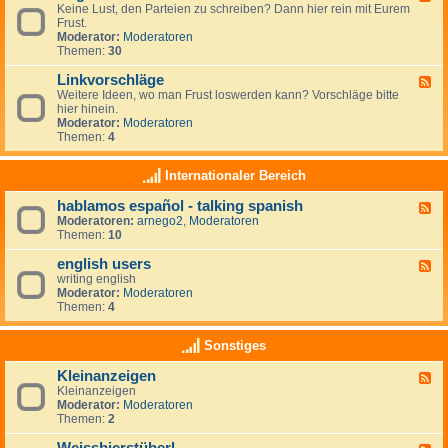
r
r
Keine Lust, den Parteien zu schreiben? Dann hier rein mit Eurem
e
t
a
Frust.
e
e
u
Moderator:
Moderatoren
d
i
m
Themen:
30
-
e
z
A
n
i
Linkvorschläge
l
F
-
e
l
Weitere Ideen, wo man Frust loswerden kann? Vorschläge bitte
e
L
l
g
hier hinein.
e
i
e
e
Moderator:
Moderatoren
d
n
n
m
Themen:
4
-
k
e
L
s
i
i
Internationaler Bereich
n
n
k
hablamos español - talking spanish
F
v
Moderatoren:
arnego2
,
Moderatoren
e
o
Themen:
10
e
r
d
s
english users
-
c
F
h
h
writing english
e
a
l
Moderator:
Moderatoren
e
b
ä
Themen:
4
d
l
g
-
a
e
e
Sonstiges
m
n
o
g
Kleinanzeigen
s
F
l
e
Kleinanzeigen
e
i
s
Moderator:
Moderatoren
e
s
p
Themen:
2
d
h
a
-
u
ñ
K
s