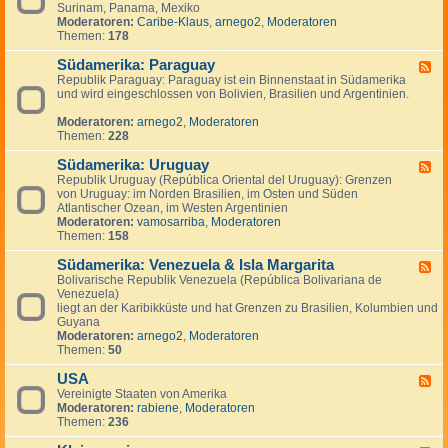
n
g
Surinam, Panama, Mexiko
d
a
e
Moderatoren:
Caribe-Klaus
,
arnego2
,
Moderatoren
-
d
n
Themen:
178
S
a
ü
Südamerika: Paraguay
d
F
-
Republik Paraguay: Paraguay ist ein Binnenstaat in Südamerika
e
,
und wird eingeschlossen von Bolivien, Brasilien und Argentinien.
e
M
d
i
Moderatoren:
arnego2
,
Moderatoren
-
t
Themen:
228
S
t
ü
e
Südamerika: Uruguay
d
F
l
a
Republik Uruguay (República Oriental del Uruguay): Grenzen
e
a
m
von Uruguay: im Norden Brasilien, im Osten und Süden
e
m
e
Atlantischer Ozean, im Westen Argentinien
d
e
r
Moderatoren:
vamosarriba
,
Moderatoren
-
r
i
Themen:
158
S
i
k
ü
k
a
Südamerika: Venezuela & Isla Margarita
d
F
a
:
a
Bolivarische Republik Venezuela (República Bolivariana de
e
P
m
Venezuela)
e
a
e
liegt an der Karibikküste und hat Grenzen zu Brasilien, Kolumbien und
d
r
r
Guyana
-
a
i
Moderatoren:
arnego2
,
Moderatoren
S
g
k
Themen:
50
ü
u
a
d
a
:
USA
a
F
y
U
m
Vereinigte Staaten von Amerika
e
r
e
Moderatoren:
rabiene
,
Moderatoren
e
u
r
Themen:
236
d
g
i
-
u
k