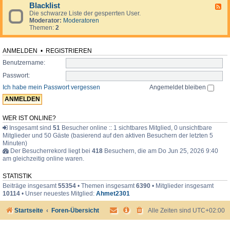
d
o
i
Blacklist
F
e
r
m
Die schwarze Liste der gesperrten User.
e
n
u
e
Moderator:
Moderatoren
e
.
m
r
Themen:
2
d
.
-
.
B
l
ANMELDEN
•
REGISTRIEREN
a
Benutzername:
c
k
Passwort:
l
i
Ich habe mein Passwort vergessen
Angemeldet bleiben
s
t
WER IST ONLINE?
Insgesamt sind
51
Besucher online :: 1 sichtbares Mitglied, 0 unsichtbare
Mitglieder und 50 Gäste (basierend auf den aktiven Besuchern der letzten 5
Minuten)
Der Besucherrekord liegt bei
418
Besuchern, die am Do Jun 25, 2026 9:40
am gleichzeitig online waren.
STATISTIK
Beiträge insgesamt
55354
• Themen insgesamt
6390
• Mitglieder insgesamt
10114
• Unser neuestes Mitglied:
Ahmet2301
Startseite
Foren-Übersicht
Alle Zeiten sind
UTC+02:00