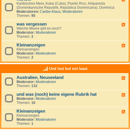
S
i
Karibisches Meer, Kuba (Cuba), Puerto Rico, Hispaniola
e
ü
s
(Dominikanische Republik, República Dominicana), Dominica
e
d
c
Moderatoren:
Caribe-Klaus
,
Moderatoren
d
m
h
Themen:
95
-
e
e
K
e
r
was vergessen
a
F
r
O
r
Welche Meere gibt es noch?
e
(
z
i
Moderator:
Moderatoren
e
M
e
b
Themen:
2
d
a
a
i
-
r
n
k
Kleinanzeigen
w
F
d
a
Kleinanzeigen
e
e
s
Moderator:
Moderatoren
e
l
v
Themen:
2
d
S
e
-
u
r
K
r
Und last but not least
g
l
)
e
e
Australien, Neuseeland
s
F
i
s
Moderator:
Moderatoren
e
n
e
Themen:
132
e
a
n
d
n
und was (noch) keine eigene Rubrik hat
-
z
F
A
e
Moderator:
Moderatoren
e
u
i
Themen:
10
e
s
g
d
t
e
Kleinanzeigen
-
F
r
n
u
Kleinanzeigen
e
a
n
Moderator:
Moderatoren
e
l
d
Themen:
1
d
i
w
-