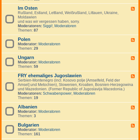
I
.
i
e
-
n
.
g
m
Im Osten
F
F
v
.
e
e
i
Rußland, Estland, Lettland, Weißrußland, Littauen, Ukraine,
e
e
n
i
n
Moldawien
e
s
n
n
und was wir vergessen haben, sorry.
d
t
l
Moderatoren:
Siggi!
,
Moderatoren
-
m
a
Themen:
87
I
e
n
m
n
d
Polen
O
F
t
,
s
Moderator:
Moderatoren
e
s
S
t
Themen:
29
e
c
e
d
h
n
Ungarn
-
F
w
P
Moderator:
Moderatoren
e
e
o
Themen:
59
e
d
l
d
e
e
FRY ehemaliges Jugoslawien
-
F
n
n
U
Serbien-Montenegro (incl. Kosovo polje [Amselfeld, Feld der
e
,
n
Amsel] und Metochien), Slowenien, Kroatien, Bosnien-Herzegowina
e
N
g
und Mazedonien. (Former Republic of Jugoslavija Macedonia.)
d
o
a
Moderatoren:
Schwabenpower
,
Moderatoren
-
r
r
Themen:
19
F
w
n
R
e
Albanien
Y
F
g
e
Moderator:
Moderatoren
e
e
h
Themen:
3
e
n
e
d
,
m
Bulgarien
-
F
D
a
A
Moderator:
Moderatoren
e
ä
l
l
Themen:
161
e
n
i
b
d
e