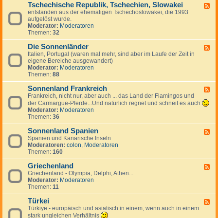
g
a
Tschechische Republik, Tschechien, Slowakei
-
m
F
e
n
B
entstanden aus der ehemaligen Tschechoslowakei, die 1993
a
e
s
i
u
aufgelöst wurde.
r
e
J
e
l
Moderator:
Moderatoren
k
d
u
n
g
Themen:
32
,
-
g
a
I
T
o
r
Die Sonnenländer
s
s
F
s
i
l
c
Italien, Portugal (waren mal mehr, sind aber im Laufe der Zeit in
e
l
e
a
h
eigene Bereiche ausgewandert)
e
a
n
n
e
Moderator:
Moderatoren
d
w
d
c
Themen:
88
-
i
h
D
e
i
Sonnenland Frankreich
i
F
n
s
e
Frankreich, nicht nur, aber auch ... das Land der Flamingos und
e
c
S
e
der Carmargue-Pferde...Und natürlich regnet und schneit es auch
h
o
d
Moderator:
Moderatoren
e
n
-
Themen:
36
R
n
S
e
e
o
Sonnenland Spanien
F
p
n
n
Spanien und Kanarische Inseln
e
u
l
n
Moderatoren:
colon
,
Moderatoren
e
b
ä
e
Themen:
160
d
l
n
n
-
i
d
l
Griechenland
S
F
k
e
a
o
Griechenland - Olympia, Delphi, Athen...
e
,
r
n
n
Moderator:
Moderatoren
e
T
d
n
Themen:
11
d
s
F
e
-
c
r
n
Türkei
G
F
h
a
l
r
Türkiye - europäisch und asiatisch in einem, wenn auch in einem
e
e
n
a
i
e
stark ungleichen Verhältnis
c