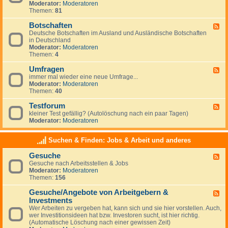
g
Moderator:
Moderatoren
d
e
Themen:
81
-
m
N
e
Botschaften
e
F
i
w
Deutsche Botschaften im Ausland und Ausländische Botschaften
e
n
s
in Deutschland
e
e
Moderator:
Moderatoren
d
s
Themen:
4
-
z
B
u
Umfragen
o
F
m
t
immer mal wieder eine neue Umfrage...
e
T
s
Moderator:
Moderatoren
e
h
c
Themen:
40
d
e
h
-
m
a
Testforum
U
F
a
f
m
kleiner Test gefällig? (Autolöschung nach ein paar Tagen)
e
A
t
f
Moderator:
Moderatoren
e
u
e
r
d
s
n
a
-
w
Suchen & Finden: Jobs & Arbeit und anderes
g
T
a
e
e
n
Gesuche
n
F
s
d
Gesuche nach Arbeitsstellen & Jobs
e
t
e
Moderator:
Moderatoren
e
f
r
Themen:
156
d
o
n
-
r
Gesuche/Angebote von Arbeitgebern &
G
u
F
e
m
Investments
e
s
e
Wer Arbeiten zu vergeben hat, kann sich und sie hier vorstellen. Auch,
u
d
wer Investitionsideen hat bzw. Investoren sucht, ist hier richtig.
c
-
(Automatische Löschung nach einer gewissen Zeit)
h