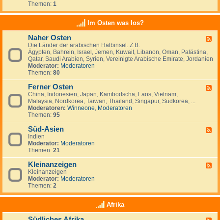
e
t
t
Themen:
1
d
i
r
a
s
-
n
l
n
c
K
a
Im Osten was los?
n
h
l
n
i
l
e
d
e
Naher Osten
a
F
i
e
n
n
Die Länder der arabischen Halbinsel. Z.B.
e
n
,
,
d
Ägypten, Bahrein, Israel, Jemen, Kuwait, Libanon, Oman, Palästina,
e
a
L
I
-
Qatar, Saudi Arabien, Syrien, Vereinigte Arabische Emirate, Jordanien
d
n
u
r
e
Moderator:
Moderatoren
-
z
x
l
i
Themen:
80
N
e
e
a
n
a
i
m
n
w
Ferner Osten
h
g
F
b
d
a
e
e
China, Indonesien, Japan, Kambodscha, Laos, Vietnam,
e
u
n
r
n
Malaysia, Nordkorea, Taiwan, Thailand, Singapur, Südkorea, ...
e
r
d
O
Moderatoren:
Winneone
,
Moderatoren
d
g
e
s
Themen:
95
-
r
t
F
n
e
Süd-Asien
e
F
?
n
r
Indien
e
n
Moderator:
Moderatoren
e
e
Themen:
21
d
r
-
O
Kleinanzeigen
S
F
s
ü
Kleinanzeigen
e
t
d
Moderator:
Moderatoren
e
e
-
Themen:
2
d
n
A
-
s
K
Afrika
i
l
e
e
Südliches Afrika
n
F
i