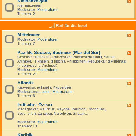
Kleinanzeigen
U
F
a
a
S
Kleinanzeigen
e
y
:
A
Moderator:
Moderatoren
e
V
Themen:
2
d
e
-
n
K
Reif für die Insel
e
l
z
e
u
Mittelmeer
F
i
e
Moderator:
Moderatoren
e
n
l
Themen:
7
e
a
a
d
n
&
Pazifik, Südsee, Südmeer (Mar del Sur)
-
z
F
I
M
e
Gesellschaftsinseln (Französisch Polynesien/Tahiti), Samoa-
e
s
i
i
Archipel, Fiji-Inseln, (Fidschi), Philippinen (Republika ng Pilipinas)
e
l
t
g
(indonesischer Archipel)
d
a
t
e
Moderator:
Moderatoren
-
M
e
n
Themen:
21
P
a
l
a
r
m
Atlantik
z
F
g
e
i
Kapverdische Inseln, Kapverden
e
a
e
f
Moderatoren:
colon
,
Moderatoren
e
r
r
i
Themen:
6
d
i
k
-
t
,
Indischer Ozean
A
F
a
S
t
Madagaskar, Mauritius, Mayotte, Reunion, Rodrigues,
e
ü
l
Seychellen, Zanzibar, Malediven, SriLanka
e
d
a
d
s
n
Moderator:
Moderatoren
-
e
t
Themen:
13
I
e
i
n
,
k
Karibik
d
F