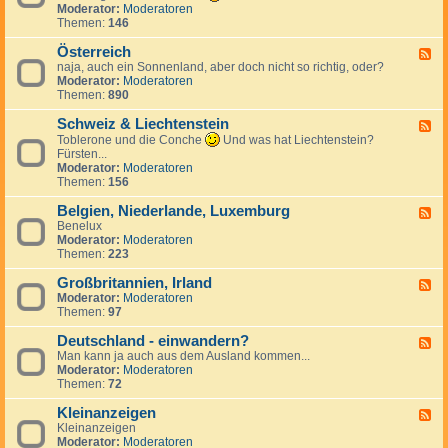
k
n
e
d
Moderator:
Moderatoren
h
r
d
c
-
Themen:
146
i
e
S
h
T
e
i
p
e
ü
Österreich
n
F
c
a
n
r
naja, auch ein Sonnenland, aber doch nicht so richtig, oder?
,
e
h
n
l
k
Moderator:
Moderatoren
S
e
i
a
e
Themen:
890
l
d
e
n
i
o
-
n
d
Schweiz & Liechtenstein
w
Ö
F
a
s
e
Toblerone und die Conche
Und was hat Liechtenstein?
k
t
e
Fürsten...
e
e
d
Moderator:
Moderatoren
i
r
-
Themen:
156
r
S
e
c
Belgien, Niederlande, Luxemburg
F
i
h
Benelux
e
c
w
Moderator:
Moderatoren
e
h
e
Themen:
223
d
i
-
z
Großbritannien, Irland
B
F
&
e
Moderator:
Moderatoren
e
L
l
Themen:
97
e
i
g
d
e
i
Deutschland - einwandern?
-
F
c
e
G
Man kann ja auch aus dem Ausland kommen...
e
h
n
r
Moderator:
Moderatoren
e
t
,
o
Themen:
72
d
e
N
ß
-
n
i
b
Kleinanzeigen
D
F
s
e
r
e
Kleinanzeigen
e
t
d
i
u
Moderator:
Moderatoren
e
e