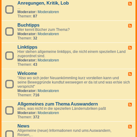
Anregungen, Kritik, Lob
W
F
i
...
e
c
Moderator:
Moderatoren
e
h
Themen:
87
d
t
-
i
Buchtipps
A
F
g
n
Wer kennt Bücher zum Thema?
e
e
r
Moderator:
Moderatoren
e
H
e
Themen:
32
d
i
g
-
n
u
Linktipps
B
F
w
n
u
Hier stehen allgemeine linktipps, die nicht einem speziellen Land
e
e
g
c
zugeordnet sind.
e
i
e
h
Moderator:
Moderatoren
d
s
n
t
Themen:
43
-
e
,
i
L
K
p
Welcome
i
F
r
p
n
"Also wo sich jeder Neuankömmling kurz vorstellen kann und
e
i
s
k
seine Beweggründe kundtut weswegen er da ist und was er/sie sich
e
t
t
verspricht"
d
i
i
Moderator:
Moderatoren
-
k
p
Themen:
716
W
,
p
e
L
s
Allgemeines zum Thema Auswandern
l
F
o
c
alles, was nicht in die speziellen Länderrubriken paßt
e
b
o
Moderator:
Moderatoren
e
m
Themen:
372
d
e
-
News
A
F
l
Allgemeine (neue) Informationen rund ums Auswandern,
e
l
Reisen,...
e