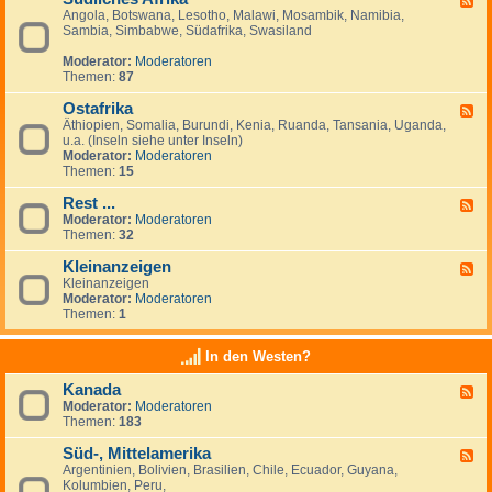
Angola, Botswana, Lesotho, Malawi, Mosambik, Namibia,
e
n
Sambia, Simbabwe, Südafrika, Swasiland
e
a
d
n
Moderator:
Moderatoren
-
z
Themen:
87
S
e
ü
i
Ostafrika
d
g
F
l
e
Äthiopien, Somalia, Burundi, Kenia, Ruanda, Tansania, Uganda,
e
i
n
u.a. (Inseln siehe unter Inseln)
e
c
Moderator:
Moderatoren
d
h
Themen:
15
-
e
O
s
Rest ...
s
F
A
t
Moderator:
Moderatoren
e
f
a
Themen:
32
e
r
f
d
i
r
Kleinanzeigen
-
F
k
i
R
Kleinanzeigen
e
a
k
e
Moderator:
Moderatoren
e
a
s
Themen:
1
d
t
-
.
K
In den Westen?
.
l
.
e
Kanada
F
i
Moderator:
Moderatoren
e
n
Themen:
183
e
a
d
n
Süd-, Mittelamerika
-
z
F
K
e
Argentinien, Bolivien, Brasilien, Chile, Ecuador, Guyana,
e
a
i
Kolumbien, Peru,
e