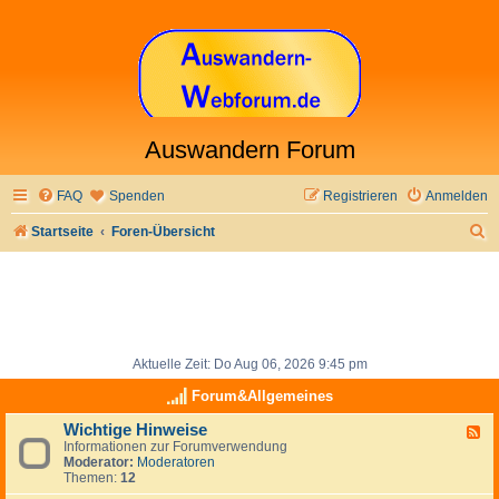
Auswandern Forum
FAQ
Spenden
Registrieren
Anmelden
S
Startseite
Foren-Übersicht
u
c
h
e
Aktuelle Zeit: Do Aug 06, 2026 9:45 pm
Forum&Allgemeines
Wichtige Hinweise
F
Informationen zur Forumverwendung
e
Moderator:
Moderatoren
e
Themen:
12
d
-