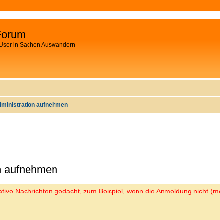
Forum
 User in Sachen Auswandern
dministration aufnehmen
on aufnehmen
trative Nachrichten gedacht, zum Beispiel, wenn die Anmeldung nicht (me