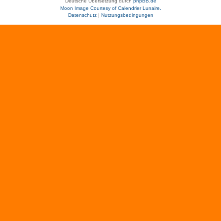
Deutsche Übersetzung durch
phpBB.de
Moon Image Courtesy of Calendrier Lunaire.
Datenschutz
|
Nutzungsbedingungen