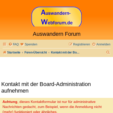
Auswandern Forum
FAQ
Spenden
Registrieren
Anmelden
S
Startseite
Foren-Übersicht
Kontakt mit der Board-Administration aufnehmen
u
c
h
e
Kontakt mit der Board-Administration
aufnehmen
Achtung
, dieses Kontaktformular ist nur für administrative
Nachrichten gedacht, zum Beispiel, wenn die Anmeldung nicht
(mehr) funktioniert oder ähnliches.