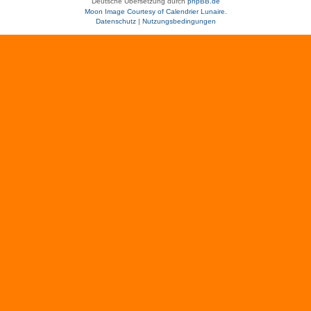
Deutsche Übersetzung durch
phpBB.de
Moon Image Courtesy of Calendrier Lunaire.
Datenschutz
|
Nutzungsbedingungen