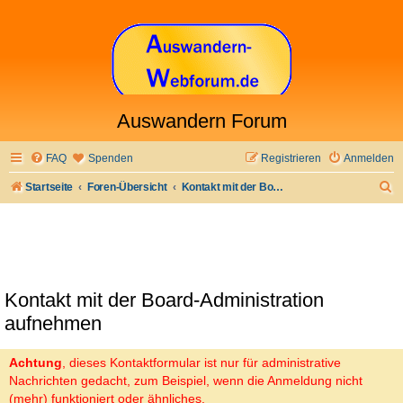
Auswandern Forum
FAQ
Spenden
Registrieren
Anmelden
S
Startseite
Foren-Übersicht
Kontakt mit der Board-Administration aufnehmen
u
c
h
e
Kontakt mit der Board-Administration
aufnehmen
Achtung
, dieses Kontaktformular ist nur für administrative
Nachrichten gedacht, zum Beispiel, wenn die Anmeldung nicht
(mehr) funktioniert oder ähnliches.