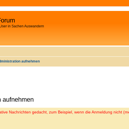
Forum
 User in Sachen Auswandern
dministration aufnehmen
on aufnehmen
trative Nachrichten gedacht, zum Beispiel, wenn die Anmeldung nicht (me