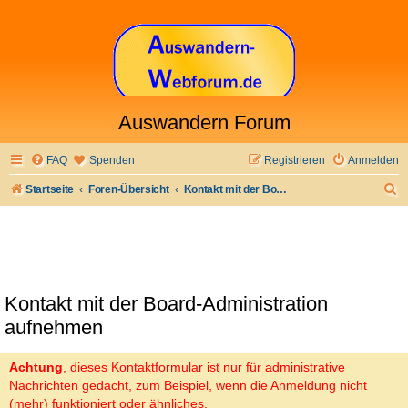
Auswandern Forum
FAQ
Spenden
Registrieren
Anmelden
S
Startseite
Foren-Übersicht
Kontakt mit der Board-Administration aufnehmen
u
c
h
e
Kontakt mit der Board-Administration
aufnehmen
Achtung
, dieses Kontaktformular ist nur für administrative
Nachrichten gedacht, zum Beispiel, wenn die Anmeldung nicht
(mehr) funktioniert oder ähnliches.