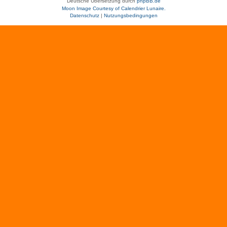
Deutsche Übersetzung durch
phpBB.de
Moon Image Courtesy of Calendrier Lunaire.
Datenschutz
|
Nutzungsbedingungen