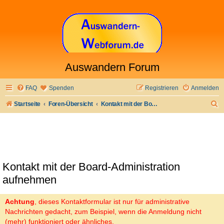
Auswandern Forum
FAQ
Spenden
Registrieren
Anmelden
S
Startseite
Foren-Übersicht
Kontakt mit der Board-Administration aufnehmen
u
c
h
e
Kontakt mit der Board-Administration
aufnehmen
Achtung
, dieses Kontaktformular ist nur für administrative
Nachrichten gedacht, zum Beispiel, wenn die Anmeldung nicht
(mehr) funktioniert oder ähnliches.