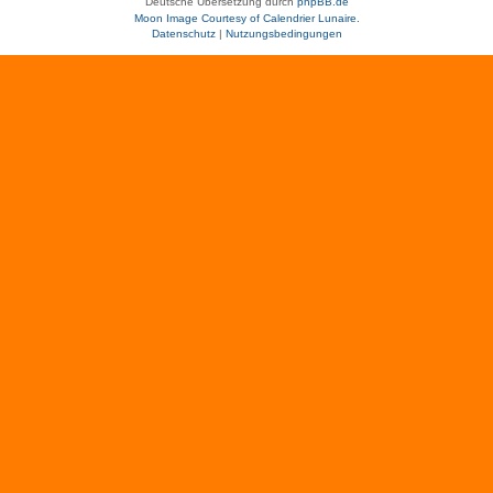
Deutsche Übersetzung durch
phpBB.de
Moon Image Courtesy of Calendrier Lunaire.
Datenschutz
|
Nutzungsbedingungen