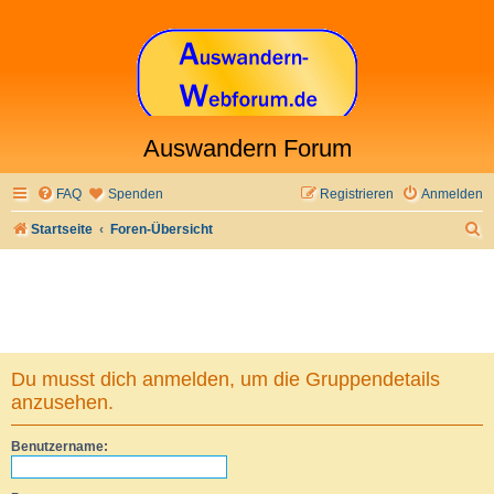
Auswandern Forum
FAQ
Spenden
Registrieren
Anmelden
S
Startseite
Foren-Übersicht
u
c
h
e
Du musst dich anmelden, um die Gruppendetails
anzusehen.
Benutzername: