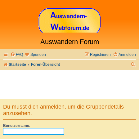
Auswandern Forum
FAQ
Spenden
Registrieren
Anmelden
S
Startseite
Foren-Übersicht
u
c
h
e
Du musst dich anmelden, um die Gruppendetails
anzusehen.
Benutzername: