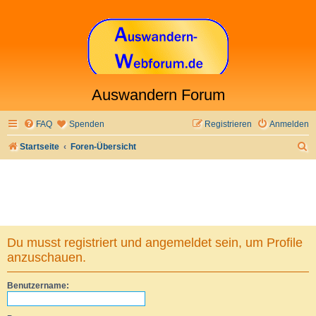
Auswandern Forum
FAQ
Spenden
Registrieren
Anmelden
S
Startseite
Foren-Übersicht
u
c
h
e
Du musst registriert und angemeldet sein, um Profile
anzuschauen.
Benutzername: