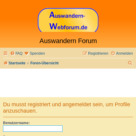
Auswandern Forum
FAQ
Spenden
Registrieren
Anmelden
S
Startseite
Foren-Übersicht
u
c
h
e
Du musst registriert und angemeldet sein, um Profile
anzuschauen.
Benutzername: