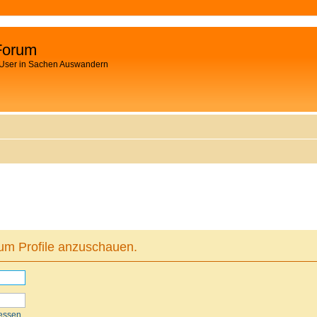
Forum
 User in Sachen Auswandern
 um Profile anzuschauen.
essen