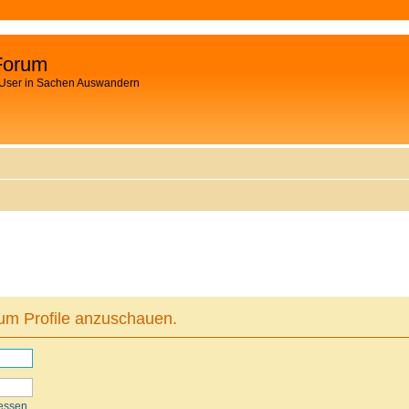
Forum
 User in Sachen Auswandern
 um Profile anzuschauen.
essen