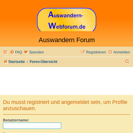
Auswandern Forum
FAQ
Spenden
Registrieren
Anmelden
S
Startseite
Foren-Übersicht
u
c
h
e
Du musst registriert und angemeldet sein, um Profile
anzuschauen.
Benutzername: