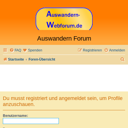
Auswandern Forum
FAQ
Spenden
Registrieren
Anmelden
S
Startseite
Foren-Übersicht
u
c
h
e
Du musst registriert und angemeldet sein, um Profile
anzuschauen.
Benutzername: