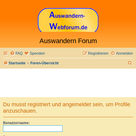
Auswandern Forum
FAQ
Spenden
Registrieren
Anmelden
S
Startseite
Foren-Übersicht
u
c
h
e
Du musst registriert und angemeldet sein, um Profile
anzuschauen.
Benutzername: