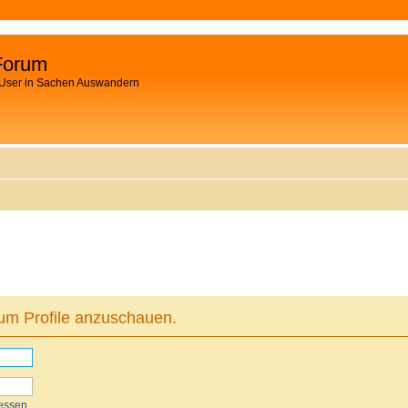
Forum
 User in Sachen Auswandern
 um Profile anzuschauen.
essen