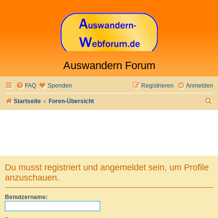
Auswandern Forum
FAQ
Spenden
Registrieren
Anmelden
S
Startseite
Foren-Übersicht
u
c
h
e
Du musst registriert und angemeldet sein, um Profile
anzuschauen.
Benutzername: