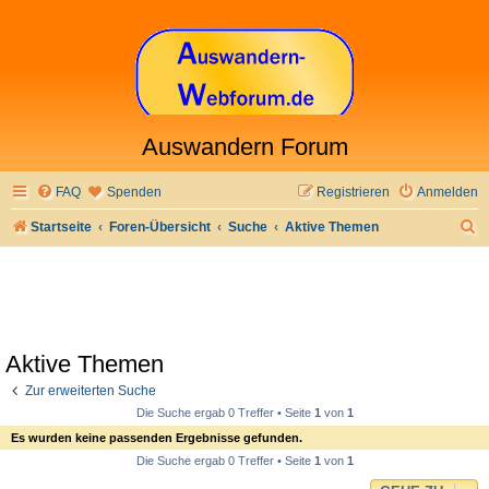
Auswandern Forum
FAQ
Spenden
Registrieren
Anmelden
S
Startseite
Foren-Übersicht
Suche
Aktive Themen
u
c
h
e
Aktive Themen
Zur erweiterten Suche
Die Suche ergab 0 Treffer • Seite
1
von
1
Es wurden keine passenden Ergebnisse gefunden.
Die Suche ergab 0 Treffer • Seite
1
von
1