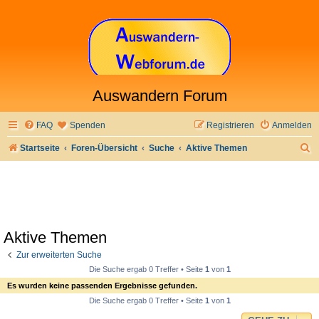
Auswandern Forum
FAQ
Spenden
Registrieren
Anmelden
S
Startseite
Foren-Übersicht
Suche
Aktive Themen
u
c
h
e
Aktive Themen
Zur erweiterten Suche
Die Suche ergab 0 Treffer • Seite
1
von
1
Es wurden keine passenden Ergebnisse gefunden.
Die Suche ergab 0 Treffer • Seite
1
von
1