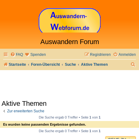
Auswandern Forum
FAQ
Spenden
Registrieren
Anmelden
S
Startseite
Foren-Übersicht
Suche
Aktive Themen
u
c
h
e
Aktive Themen
Zur erweiterten Suche
Die Suche ergab 0 Treffer • Seite
1
von
1
Es wurden keine passenden Ergebnisse gefunden.
Die Suche ergab 0 Treffer • Seite
1
von
1