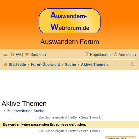
Auswandern Forum
FAQ
Spenden
Registrieren
Anmelden
S
Startseite
Foren-Übersicht
Suche
Aktive Themen
u
c
h
e
Aktive Themen
Zur erweiterten Suche
Die Suche ergab 0 Treffer • Seite
1
von
1
Es wurden keine passenden Ergebnisse gefunden.
Die Suche ergab 0 Treffer • Seite
1
von
1