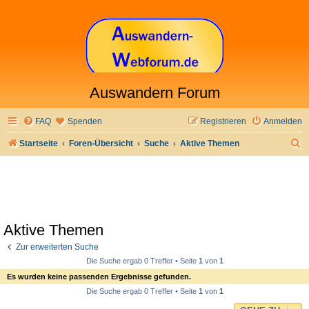
Auswandern Forum
FAQ
Spenden
Registrieren
Anmelden
S
Startseite
Foren-Übersicht
Suche
Aktive Themen
u
c
h
e
Aktive Themen
Zur erweiterten Suche
Die Suche ergab 0 Treffer • Seite
1
von
1
Es wurden keine passenden Ergebnisse gefunden.
Die Suche ergab 0 Treffer • Seite
1
von
1