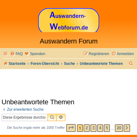
Auswandern Forum
FAQ
Spenden
Registrieren
Anmelden
S
Startseite
Foren-Übersicht
Suche
Unbeantwortete Themen
u
c
h
e
Unbeantwortete Themen
Zur erweiterten Suche
SUCHE
ERWEITERTE SUCHE
SEITE
1
VON
20
1
2
3
4
5
20
Die Suche ergab mehr als 1000 Treffer
NÄ
…