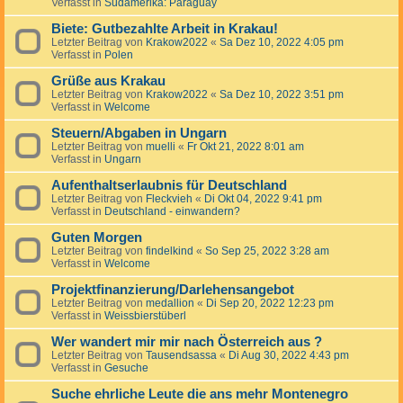
Verfasst in
Südamerika: Paraguay
Biete: Gutbezahlte Arbeit in Krakau!
Letzter Beitrag von
Krakow2022
«
Sa Dez 10, 2022 4:05 pm
Verfasst in
Polen
Grüße aus Krakau
Letzter Beitrag von
Krakow2022
«
Sa Dez 10, 2022 3:51 pm
Verfasst in
Welcome
Steuern/Abgaben in Ungarn
Letzter Beitrag von
muelli
«
Fr Okt 21, 2022 8:01 am
Verfasst in
Ungarn
Aufenthaltserlaubnis für Deutschland
Letzter Beitrag von
Fleckvieh
«
Di Okt 04, 2022 9:41 pm
Verfasst in
Deutschland - einwandern?
Guten Morgen
Letzter Beitrag von
findelkind
«
So Sep 25, 2022 3:28 am
Verfasst in
Welcome
Projektfinanzierung/Darlehensangebot
Letzter Beitrag von
medallion
«
Di Sep 20, 2022 12:23 pm
Verfasst in
Weissbierstüberl
Wer wandert mir mir nach Österreich aus ?
Letzter Beitrag von
Tausendsassa
«
Di Aug 30, 2022 4:43 pm
Verfasst in
Gesuche
Suche ehrliche Leute die ans mehr Montenegro