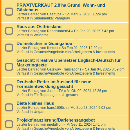
PRIVATVERKAUF 2,8 ha Grund, Wohn- und
Gästehaus.
Letzter Beitrag von
Caacupe
«
So Mär 02, 2025 11:24 pm
Verfasst in
Südamerika: Paraguay
Raus aus Ostfriesland
Letzter Beitrag von
Roadrunner84
«
Do Feb 20, 2025 7:42 pm
Verfasst in
Welcome
Dolmetscher in Guangzhou
Letzter Beitrag von
tiempo
«
Sa Feb 01, 2025 12:29 pm
Verfasst in
Gesuche/Angebote von Arbeitgebern & Investments
Gesucht: Kreative Übersetzer Englisch-Deutsch für
Marketingtexte
Letzter Beitrag von
Gateway Translations
«
Sa Jan 04, 2025 8:59 pm
Verfasst in
Gesuche/Angebote von Arbeitgebern & Investments
Deutsche Retter im Ausland für neue
Formatentwicklung gesucht
Letzter Beitrag von
JulianeTV
«
Mi Okt 09, 2024 12:26 pm
Verfasst in
Für Reportagen u.ä. gesucht ...
Biete kleines Haus
Letzter Beitrag von
hans1608sh
«
Mo Sep 23, 2024 9:02 pm
Verfasst in
Ungarn
Projektfinanzierung/Darlehensangebot
Letzter Beitrag von
medallion
«
Mi Sep 11, 2024 1:41 pm
Verfasst in
Gesuche/Angebote von Arbeitgebern & Investments