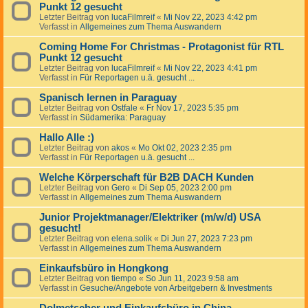
Punkt 12 gesucht
Letzter Beitrag von
lucaFilmreif
«
Mi Nov 22, 2023 4:42 pm
Verfasst in
Allgemeines zum Thema Auswandern
Coming Home For Christmas - Protagonist für RTL
Punkt 12 gesucht
Letzter Beitrag von
lucaFilmreif
«
Mi Nov 22, 2023 4:41 pm
Verfasst in
Für Reportagen u.ä. gesucht ...
Spanisch lernen in Paraguay
Letzter Beitrag von
Ostfale
«
Fr Nov 17, 2023 5:35 pm
Verfasst in
Südamerika: Paraguay
Hallo Alle :)
Letzter Beitrag von
akos
«
Mo Okt 02, 2023 2:35 pm
Verfasst in
Für Reportagen u.ä. gesucht ...
Welche Körperschaft für B2B DACH Kunden
Letzter Beitrag von
Gero
«
Di Sep 05, 2023 2:00 pm
Verfasst in
Allgemeines zum Thema Auswandern
Junior Projektmanager/Elektriker (m/w/d) USA
gesucht!
Letzter Beitrag von
elena.solik
«
Di Jun 27, 2023 7:23 pm
Verfasst in
Allgemeines zum Thema Auswandern
Einkaufsbüro in Hongkong
Letzter Beitrag von
tiempo
«
So Jun 11, 2023 9:58 am
Verfasst in
Gesuche/Angebote von Arbeitgebern & Investments