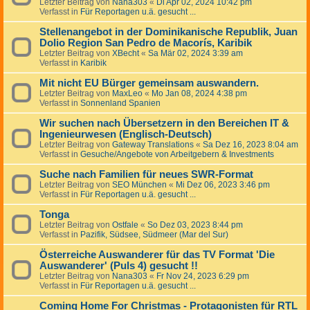
Letzter Beitrag von
Nana303
«
Di Apr 02, 2024 10:42 pm
Verfasst in
Für Reportagen u.ä. gesucht ...
Stellenangebot in der Dominikanische Republik, Juan
Dolio Region San Pedro de Macorís, Karibik
Letzter Beitrag von
XBecht
«
Sa Mär 02, 2024 3:39 am
Verfasst in
Karibik
Mit nicht EU Bürger gemeinsam auswandern.
Letzter Beitrag von
MaxLeo
«
Mo Jan 08, 2024 4:38 pm
Verfasst in
Sonnenland Spanien
Wir suchen nach Übersetzern in den Bereichen IT &
Ingenieurwesen (Englisch-Deutsch)
Letzter Beitrag von
Gateway Translations
«
Sa Dez 16, 2023 8:04 am
Verfasst in
Gesuche/Angebote von Arbeitgebern & Investments
Suche nach Familien für neues SWR-Format
Letzter Beitrag von
SEO München
«
Mi Dez 06, 2023 3:46 pm
Verfasst in
Für Reportagen u.ä. gesucht ...
Tonga
Letzter Beitrag von
Ostfale
«
So Dez 03, 2023 8:44 pm
Verfasst in
Pazifik, Südsee, Südmeer (Mar del Sur)
Österreiche Auswanderer für das TV Format 'Die
Auswanderer' (Puls 4) gesucht !!
Letzter Beitrag von
Nana303
«
Fr Nov 24, 2023 6:29 pm
Verfasst in
Für Reportagen u.ä. gesucht ...
Coming Home For Christmas - Protagonisten für RTL