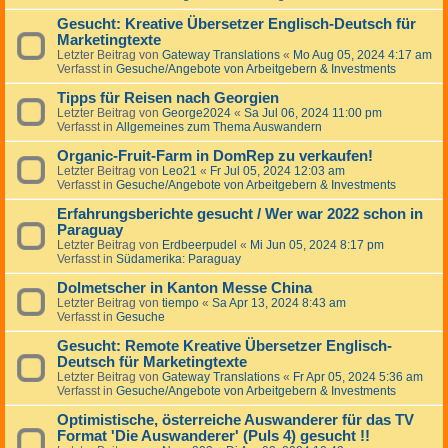
Gesucht: Kreative Übersetzer Englisch-Deutsch für
Marketingtexte
Letzter Beitrag von
Gateway Translations
«
Mo Aug 05, 2024 4:17 am
Verfasst in
Gesuche/Angebote von Arbeitgebern & Investments
Tipps für Reisen nach Georgien
Letzter Beitrag von
George2024
«
Sa Jul 06, 2024 11:00 pm
Verfasst in
Allgemeines zum Thema Auswandern
Organic-Fruit-Farm in DomRep zu verkaufen!
Letzter Beitrag von
Leo21
«
Fr Jul 05, 2024 12:03 am
Verfasst in
Gesuche/Angebote von Arbeitgebern & Investments
Erfahrungsberichte gesucht / Wer war 2022 schon in
Paraguay
Letzter Beitrag von
Erdbeerpudel
«
Mi Jun 05, 2024 8:17 pm
Verfasst in
Südamerika: Paraguay
Dolmetscher in Kanton Messe China
Letzter Beitrag von
tiempo
«
Sa Apr 13, 2024 8:43 am
Verfasst in
Gesuche
Gesucht: Remote Kreative Übersetzer Englisch-
Deutsch für Marketingtexte
Letzter Beitrag von
Gateway Translations
«
Fr Apr 05, 2024 5:36 am
Verfasst in
Gesuche/Angebote von Arbeitgebern & Investments
Optimistische, österreiche Auswanderer für das TV
Format 'Die Auswanderer' (Puls 4) gesucht !!