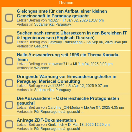
Themen
Gleichgesinnte für den Aufbau einer kleinen
Gemeinschaft in Paraguay gesucht
Letzter Beitrag von
mg327
«
Fr Jan 02, 2026 10:37 pm
Verfasst in
Südamerika: Paraguay
Suchen nach remote Übersetzern in den Bereichen IT
& Ingenieurwesen (Englisch-Deutsch)
Letzter Beitrag von
Gateway Translations
«
Sa Sep 06, 2025 3:40 pm
Verfasst in
Gesuche
Hallo Auswanderung seit 1998 ein Thema Kanada-
Team
Letzter Beitrag von
snowman711
«
Mi Jun 04, 2025 3:03 pm
Verfasst in
Welcome
Dringende Warnung vor Einwanderungshelfer in
Paraguay: Mariscal Consulting
Letzter Beitrag von
violi12369
«
Sa Apr 12, 2025 9:07 am
Verfasst in
Südamerika: Paraguay
Die Auswanderer - Österreichische Protagonisten
gesucht!
Letzter Beitrag von
Caroline_ON-Media
«
Mo Apr 07, 2025 4:35 pm
Verfasst in
Für Reportagen u.ä. gesucht ...
Anfrage ZDF-Dokumentation
Letzter Beitrag von
KimUhlich
«
Di Mär 18, 2025 12:29 pm
Verfasst in
Für Reportagen u.ä. gesucht ...