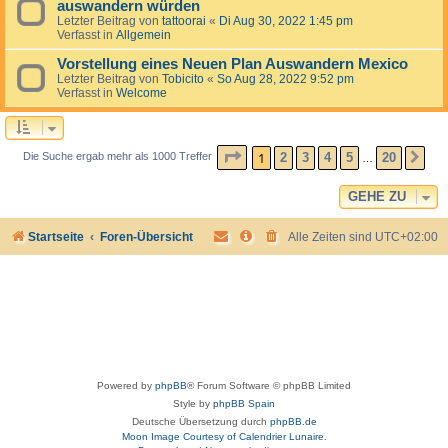
auswandern würden
Letzter Beitrag von
tattoorai
«
Di Aug 30, 2022 1:45 pm
Verfasst in
Allgemein
Vorstellung eines Neuen Plan Auswandern Mexico
Letzter Beitrag von
Tobicito
«
So Aug 28, 2022 9:52 pm
Verfasst in
Welcome
SEITE
1
VON
20
1
2
3
4
5
20
Die Suche ergab mehr als 1000 Treffer
NÄ
…
GEHE ZU
Startseite
Foren-Übersicht
Alle Zeiten sind
UTC+02:00
Powered by
phpBB
® Forum Software © phpBB Limited
Style by
phpBB Spain
Deutsche Übersetzung durch
phpBB.de
Moon Image Courtesy of Calendrier Lunaire.