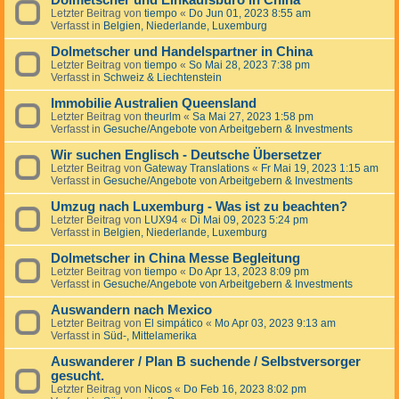
Dolmetscher und Einkaufsbüro in China
Letzter Beitrag von
tiempo
«
Do Jun 01, 2023 8:55 am
Verfasst in
Belgien, Niederlande, Luxemburg
Dolmetscher und Handelspartner in China
Letzter Beitrag von
tiempo
«
So Mai 28, 2023 7:38 pm
Verfasst in
Schweiz & Liechtenstein
Immobilie Australien Queensland
Letzter Beitrag von
theurlm
«
Sa Mai 27, 2023 1:58 pm
Verfasst in
Gesuche/Angebote von Arbeitgebern & Investments
Wir suchen Englisch - Deutsche Übersetzer
Letzter Beitrag von
Gateway Translations
«
Fr Mai 19, 2023 1:15 am
Verfasst in
Gesuche/Angebote von Arbeitgebern & Investments
Umzug nach Luxemburg - Was ist zu beachten?
Letzter Beitrag von
LUX94
«
Di Mai 09, 2023 5:24 pm
Verfasst in
Belgien, Niederlande, Luxemburg
Dolmetscher in China Messe Begleitung
Letzter Beitrag von
tiempo
«
Do Apr 13, 2023 8:09 pm
Verfasst in
Gesuche/Angebote von Arbeitgebern & Investments
Auswandern nach Mexico
Letzter Beitrag von
El simpático
«
Mo Apr 03, 2023 9:13 am
Verfasst in
Süd-, Mittelamerika
Auswanderer / Plan B suchende / Selbstversorger
gesucht.
Letzter Beitrag von
Nicos
«
Do Feb 16, 2023 8:02 pm