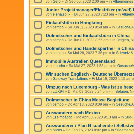
von
Gero
»
Di Sep 05, 2023 2:00 pm
» in
Allgemeines
Junior Projektmanager/Elektriker (m/w/d)
von
elena.solik
»
Di Jun 27, 2023 7:23 pm
» in
Allgem
Einkaufsbüro in Hongkong
von
tiempo
»
So Jun 11, 2023 9:58 am
» in
Gesuche/An
Dolmetscher und Einkaufsbüro in China
von
tiempo
»
Do Jun 01, 2023 8:55 am
» in
Belgien, 
Dolmetscher und Handelspartner in China
von
tiempo
»
So Mai 28, 2023 7:38 pm
» in
Schweiz & 
Immobilie Australien Queensland
von
theurlm
»
Sa Mai 27, 2023 1:58 pm
» in
Gesuche/A
Wir suchen Englisch - Deutsche Übersetz
von
Gateway Translations
»
Fr Mai 19, 2023 1:15 am
»
Umzug nach Luxemburg - Was ist zu beac
von
LUX94
»
Di Mai 09, 2023 5:24 pm
» in
Belgien, N
Dolmetscher in China Messe Begleitung
von
tiempo
»
Do Apr 13, 2023 8:09 pm
» in
Gesuche/An
Auswandern nach Mexico
von
El simpático
»
Mo Apr 03, 2023 9:13 am
» in
Süd-,
Auswanderer / Plan B suchende / Selbstve
von
Nicos
»
Do Feb 16, 2023 8:02 pm
» in
Südamerika