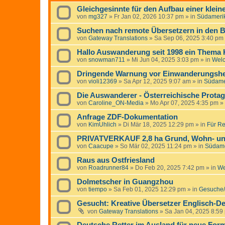
Gleichgesinnte für den Aufbau einer klei
von
mg327
»
Fr Jan 02, 2026 10:37 pm
» in
Südameri
Suchen nach remote Übersetzern in den B
von
Gateway Translations
»
Sa Sep 06, 2025 3:40 pm
Hallo Auswanderung seit 1998 ein Thema
von
snowman711
»
Mi Jun 04, 2025 3:03 pm
» in
Wel
Dringende Warnung vor Einwanderungshelf
von
violi12369
»
Sa Apr 12, 2025 9:07 am
» in
Südame
Die Auswanderer - Österreichische Protag
von
Caroline_ON-Media
»
Mo Apr 07, 2025 4:35 pm
» 
Anfrage ZDF-Dokumentation
von
KimUhlich
»
Di Mär 18, 2025 12:29 pm
» in
Für Re
PRIVATVERKAUF 2,8 ha Grund, Wohn- un
von
Caacupe
»
So Mär 02, 2025 11:24 pm
» in
Südame
Raus aus Ostfriesland
von
Roadrunner84
»
Do Feb 20, 2025 7:42 pm
» in
We
Dolmetscher in Guangzhou
von
tiempo
»
Sa Feb 01, 2025 12:29 pm
» in
Gesuche/
Gesucht: Kreative Übersetzer Englisch-De
von
Gateway Translations
»
Sa Jan 04, 2025 8:59