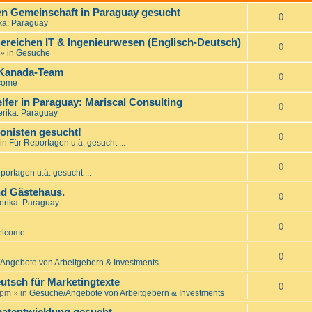
nen Gemeinschaft in Paraguay gesucht
0
ka: Paraguay
ereichen IT & Ingenieurwesen (Englisch-Deutsch)
0
» in
Gesuche
 Kanada-Team
0
come
er in Paraguay: Mariscal Consulting
0
rika: Paraguay
onisten gesucht!
0
in
Für Reportagen u.ä. gesucht ...
0
portagen u.ä. gesucht ...
d Gästehaus.
0
rika: Paraguay
0
lcome
0
Angebote von Arbeitgebern & Investments
utsch für Marketingtexte
0
 pm
» in
Gesuche/Angebote von Arbeitgebern & Investments