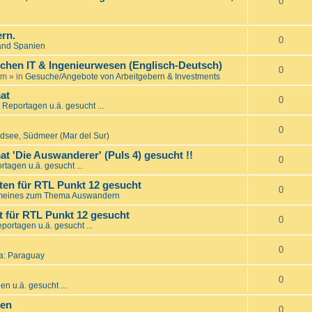
0
rn.
0
and Spanien
ichen IT & Ingenieurwesen (Englisch-Deutsch)
0
am
» in
Gesuche/Angebote von Arbeitgebern & Investments
at
0
 Reportagen u.ä. gesucht ...
0
üdsee, Südmeer (Mar del Sur)
t 'Die Auswanderer' (Puls 4) gesucht !!
0
rtagen u.ä. gesucht ...
en für RTL Punkt 12 gesucht
0
meines zum Thema Auswandern
 für RTL Punkt 12 gesucht
0
portagen u.ä. gesucht ...
0
a: Paraguay
0
n u.ä. gesucht ...
den
0