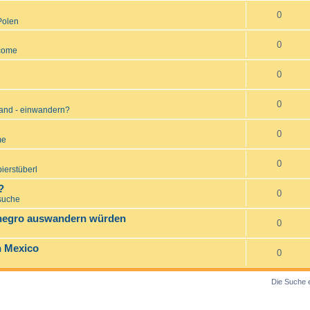
0
Polen
0
come
0
0
and - einwandern?
0
me
0
ierstüberl
?
0
suche
enegro auswandern würden
0
n Mexico
0
Die Suche 