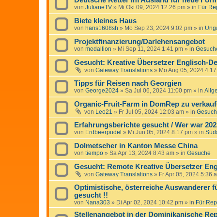
Deutsche Retter im Ausland für neue For
von
JulianeTV
»
Mi Okt 09, 2024 12:26 pm
» in
Für Rep
Biete kleines Haus
von
hans1608sh
»
Mo Sep 23, 2024 9:02 pm
» in
Ung
Projektfinanzierung/Darlehensangebot
von
medallion
»
Mi Sep 11, 2024 1:41 pm
» in
Gesuche
Gesucht: Kreative Übersetzer Englisch-De
von
Gateway Translations
»
Mo Aug 05, 2024 4:1
Tipps für Reisen nach Georgien
von
George2024
»
Sa Jul 06, 2024 11:00 pm
» in
Allg
Organic-Fruit-Farm in DomRep zu verkauf
von
Leo21
»
Fr Jul 05, 2024 12:03 am
» in
Gesuche
Erfahrungsberichte gesucht / Wer war 20
von
Erdbeerpudel
»
Mi Jun 05, 2024 8:17 pm
» in
Süd
Dolmetscher in Kanton Messe China
von
tiempo
»
Sa Apr 13, 2024 8:43 am
» in
Gesuche
Gesucht: Remote Kreative Übersetzer Eng
von
Gateway Translations
»
Fr Apr 05, 2024 5:36 
Optimistische, österreiche Auswanderer f
gesucht !!
von
Nana303
»
Di Apr 02, 2024 10:42 pm
» in
Für Repo
Stellenangebot in der Dominikanische Rep