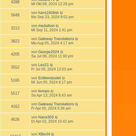
4288
Mi Okt 09, 2024 12:26 pm
von
hans1608sh
5848
Mo Sep 23, 2024 9:02 pm
von
medallion
3213
Mi Sep 11, 2024 1:41 pm
von
Gateway Translations
3822
Mo Aug 05, 2024 4:17 am
von
George2024
4205
Sa Jul 06, 2024 11:00 pm
von
Leo21
3552
Fr Jul 05, 2024 12:03 am
von
Erdbeerpudel
5165
Mi Jun 05, 2024 8:17 pm
von
tiempo
5517
Sa Apr 13, 2024 8:43 am
von
Gateway Translations
4162
Fr Apr 05, 2024 5:36 am
von
Nana303
4626
Di Apr 02, 2024 10:42 pm
von
XBecht