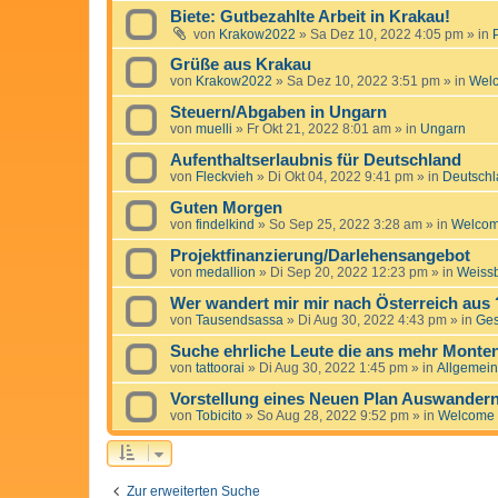
Biete: Gutbezahlte Arbeit in Krakau!
von
Krakow2022
»
Sa Dez 10, 2022 4:05 pm
» in
Grüße aus Krakau
von
Krakow2022
»
Sa Dez 10, 2022 3:51 pm
» in
Wel
Steuern/Abgaben in Ungarn
von
muelli
»
Fr Okt 21, 2022 8:01 am
» in
Ungarn
Aufenthaltserlaubnis für Deutschland
von
Fleckvieh
»
Di Okt 04, 2022 9:41 pm
» in
Deutschl
Guten Morgen
von
findelkind
»
So Sep 25, 2022 3:28 am
» in
Welco
Projektfinanzierung/Darlehensangebot
von
medallion
»
Di Sep 20, 2022 12:23 pm
» in
Weissb
Wer wandert mir mir nach Österreich aus 
von
Tausendsassa
»
Di Aug 30, 2022 4:43 pm
» in
Ge
Suche ehrliche Leute die ans mehr Mont
von
tattoorai
»
Di Aug 30, 2022 1:45 pm
» in
Allgemein
Vorstellung eines Neuen Plan Auswander
von
Tobicito
»
So Aug 28, 2022 9:52 pm
» in
Welcome
Zur erweiterten Suche