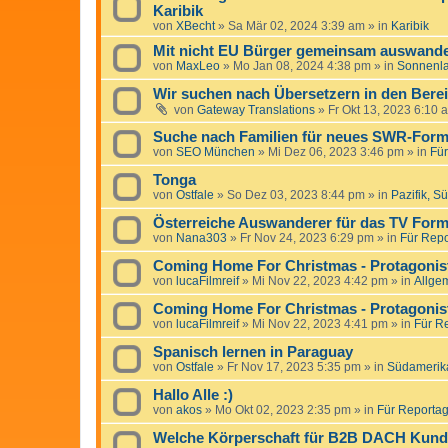
Karibik
von
XBecht
»
Sa Mär 02, 2024 3:39 am
» in
Karibik
Mit nicht EU Bürger gemeinsam auswande
von
MaxLeo
»
Mo Jan 08, 2024 4:38 pm
» in
Sonnenl
Wir suchen nach Übersetzern in den Bere
von
Gateway Translations
»
Fr Okt 13, 2023 6:10 
Suche nach Familien für neues SWR-Form
von
SEO München
»
Mi Dez 06, 2023 3:46 pm
» in
Für
Tonga
von
Ostfale
»
So Dez 03, 2023 8:44 pm
» in
Pazifik, S
Österreiche Auswanderer für das TV Forma
von
Nana303
»
Fr Nov 24, 2023 6:29 pm
» in
Für Repo
Coming Home For Christmas - Protagonist
von
lucaFilmreif
»
Mi Nov 22, 2023 4:42 pm
» in
Allge
Coming Home For Christmas - Protagonist
von
lucaFilmreif
»
Mi Nov 22, 2023 4:41 pm
» in
Für Re
Spanisch lernen in Paraguay
von
Ostfale
»
Fr Nov 17, 2023 5:35 pm
» in
Südamerik
Hallo Alle :)
von
akos
»
Mo Okt 02, 2023 2:35 pm
» in
Für Reportage
Welche Körperschaft für B2B DACH Kun