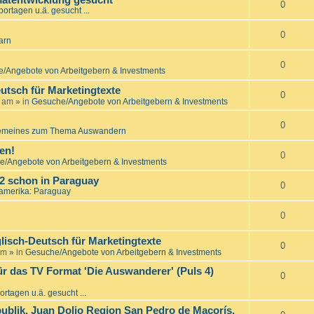
matentwicklung gesucht
0
ortagen u.ä. gesucht ...
0
arn
0
/Angebote von Arbeitgebern & Investments
utsch für Marketingtexte
0
7 am
» in
Gesuche/Angebote von Arbeitgebern & Investments
0
emeines zum Thema Auswandern
en!
0
/Angebote von Arbeitgebern & Investments
22 schon in Paraguay
0
amerika: Paraguay
0
lisch-Deutsch für Marketingtexte
0
am
» in
Gesuche/Angebote von Arbeitgebern & Investments
ür das TV Format 'Die Auswanderer' (Puls 4)
0
rtagen u.ä. gesucht ...
ublik, Juan Dolio Region San Pedro de Macorís,