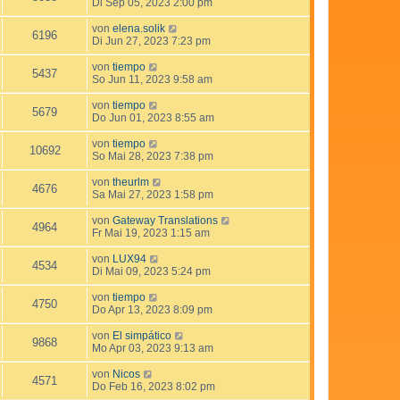
Di Sep 05, 2023 2:00 pm
von
elena.solik
6196
Di Jun 27, 2023 7:23 pm
von
tiempo
5437
So Jun 11, 2023 9:58 am
von
tiempo
5679
Do Jun 01, 2023 8:55 am
von
tiempo
10692
So Mai 28, 2023 7:38 pm
von
theurlm
4676
Sa Mai 27, 2023 1:58 pm
von
Gateway Translations
4964
Fr Mai 19, 2023 1:15 am
von
LUX94
4534
Di Mai 09, 2023 5:24 pm
von
tiempo
4750
Do Apr 13, 2023 8:09 pm
von
El simpático
9868
Mo Apr 03, 2023 9:13 am
von
Nicos
4571
Do Feb 16, 2023 8:02 pm