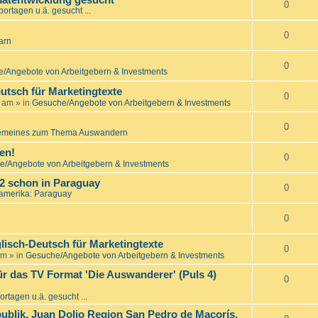
matentwicklung gesucht
0
ortagen u.ä. gesucht ...
0
arn
0
/Angebote von Arbeitgebern & Investments
utsch für Marketingtexte
0
7 am
» in
Gesuche/Angebote von Arbeitgebern & Investments
0
emeines zum Thema Auswandern
en!
0
/Angebote von Arbeitgebern & Investments
22 schon in Paraguay
0
amerika: Paraguay
0
lisch-Deutsch für Marketingtexte
0
am
» in
Gesuche/Angebote von Arbeitgebern & Investments
ür das TV Format 'Die Auswanderer' (Puls 4)
0
rtagen u.ä. gesucht ...
ublik, Juan Dolio Region San Pedro de Macorís,