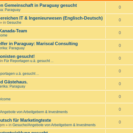
nen Gemeinschaft in Paraguay gesucht
0
ka: Paraguay
ereichen IT & Ingenieurwesen (Englisch-Deutsch)
0
» in
Gesuche
 Kanada-Team
0
come
er in Paraguay: Mariscal Consulting
0
rika: Paraguay
onisten gesucht!
0
in
Für Reportagen u.ä. gesucht ...
0
portagen u.ä. gesucht ...
d Gästehaus.
0
rika: Paraguay
0
lcome
0
Angebote von Arbeitgebern & Investments
utsch für Marketingtexte
0
 pm
» in
Gesuche/Angebote von Arbeitgebern & Investments