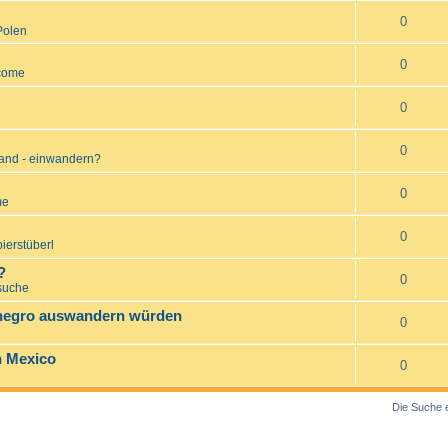
0
Polen
0
come
0
0
and - einwandern?
0
me
0
ierstüberl
?
0
suche
enegro auswandern würden
0
n Mexico
0
Die Suche 