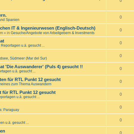
0
rn.
0
and Spanien
ichen IT & Ingenieurwesen (Englisch-Deutsch)
0
am
» in
Gesuche/Angebote von Arbeitgebern & Investments
at
0
 Reportagen u.ä. gesucht ...
0
üdsee, Südmeer (Mar del Sur)
t 'Die Auswanderer' (Puls 4) gesucht !!
0
rtagen u.ä. gesucht ...
en für RTL Punkt 12 gesucht
0
meines zum Thema Auswandern
 für RTL Punkt 12 gesucht
0
portagen u.ä. gesucht ...
0
a: Paraguay
0
n u.ä. gesucht ...
den
0