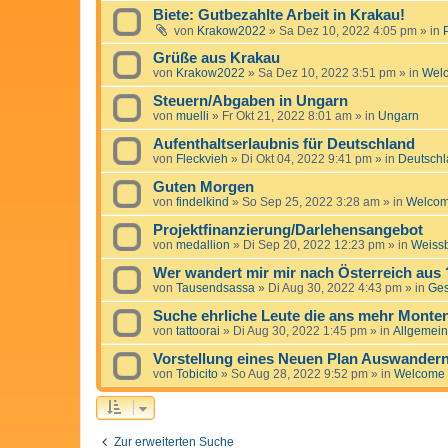
Biete: Gutbezahlte Arbeit in Krakau!
von
Krakow2022
»
Sa Dez 10, 2022 4:05 pm
» in
Grüße aus Krakau
von
Krakow2022
»
Sa Dez 10, 2022 3:51 pm
» in
Wel
Steuern/Abgaben in Ungarn
von
muelli
»
Fr Okt 21, 2022 8:01 am
» in
Ungarn
Aufenthaltserlaubnis für Deutschland
von
Fleckvieh
»
Di Okt 04, 2022 9:41 pm
» in
Deutschl
Guten Morgen
von
findelkind
»
So Sep 25, 2022 3:28 am
» in
Welco
Projektfinanzierung/Darlehensangebot
von
medallion
»
Di Sep 20, 2022 12:23 pm
» in
Weissb
Wer wandert mir mir nach Österreich aus 
von
Tausendsassa
»
Di Aug 30, 2022 4:43 pm
» in
Ge
Suche ehrliche Leute die ans mehr Mont
von
tattoorai
»
Di Aug 30, 2022 1:45 pm
» in
Allgemein
Vorstellung eines Neuen Plan Auswander
von
Tobicito
»
So Aug 28, 2022 9:52 pm
» in
Welcome
Zur erweiterten Suche