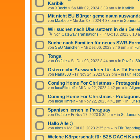
Karibik
von
XBecht
»
Sa Mär 02, 2024 3:39 am
» in
Karibik
Mit nicht EU Bürger gemeinsam auswande
von
MaxLeo
»
Mo Jan 08, 2024 4:38 pm
» in
Sonnenl
Wir suchen nach Übersetzern in den Bere
von
Gateway Translations
»
Fr Okt 13, 2023 6:10 
Suche nach Familien für neues SWR-Form
von
SEO München
»
Mi Dez 06, 2023 3:46 pm
» in
Für
Tonga
von
Ostfale
»
So Dez 03, 2023 8:44 pm
» in
Pazifik, S
Österreiche Auswanderer für das TV Forma
von
Nana303
»
Fr Nov 24, 2023 6:29 pm
» in
Für Repo
Coming Home For Christmas - Protagonist
von
lucaFilmreif
»
Mi Nov 22, 2023 4:42 pm
» in
Allge
Coming Home For Christmas - Protagonist
von
lucaFilmreif
»
Mi Nov 22, 2023 4:41 pm
» in
Für Re
Spanisch lernen in Paraguay
von
Ostfale
»
Fr Nov 17, 2023 5:35 pm
» in
Südamerik
Hallo Alle :)
von
akos
»
Mo Okt 02, 2023 2:35 pm
» in
Für Reportage
Welche Körperschaft für B2B DACH Kun