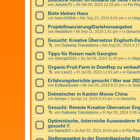
Deutsche Retter im Ausland für neue For
von
JulianeTV
»
Mi Okt 09, 2024 12:26 pm
» in
Für Rep
Biete kleines Haus
von
hans1608sh
»
Mo Sep 23, 2024 9:02 pm
» in
Ung
Projektfinanzierung/Darlehensangebot
von
medallion
»
Mi Sep 11, 2024 1:41 pm
» in
Gesuche
Gesucht: Kreative Übersetzer Englisch-De
von
Gateway Translations
»
Mo Aug 05, 2024 4:1
Tipps für Reisen nach Georgien
von
George2024
»
Sa Jul 06, 2024 11:00 pm
» in
Allg
Organic-Fruit-Farm in DomRep zu verkauf
von
Leo21
»
Fr Jul 05, 2024 12:03 am
» in
Gesuche
Erfahrungsberichte gesucht / Wer war 20
von
Erdbeerpudel
»
Mi Jun 05, 2024 8:17 pm
» in
Süd
Dolmetscher in Kanton Messe China
von
tiempo
»
Sa Apr 13, 2024 8:43 am
» in
Gesuche
Gesucht: Remote Kreative Übersetzer Eng
von
Gateway Translations
»
Fr Apr 05, 2024 5:36 
Optimistische, österreiche Auswanderer f
gesucht !!
von
Nana303
»
Di Apr 02, 2024 10:42 pm
» in
Für Repo
Stellenangebot in der Dominikanische Rep