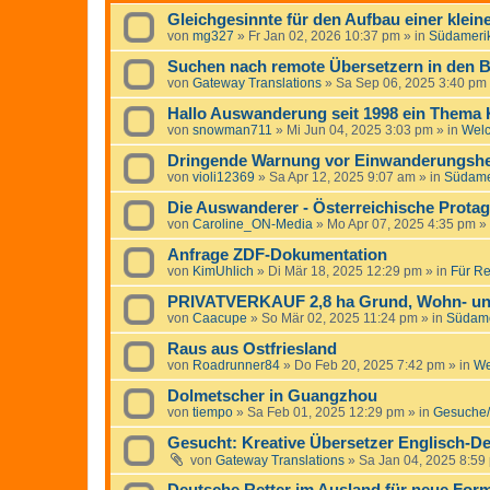
Gleichgesinnte für den Aufbau einer klei
von
mg327
»
Fr Jan 02, 2026 10:37 pm
» in
Südameri
Suchen nach remote Übersetzern in den B
von
Gateway Translations
»
Sa Sep 06, 2025 3:40 pm
Hallo Auswanderung seit 1998 ein Thema
von
snowman711
»
Mi Jun 04, 2025 3:03 pm
» in
Wel
Dringende Warnung vor Einwanderungshelf
von
violi12369
»
Sa Apr 12, 2025 9:07 am
» in
Südame
Die Auswanderer - Österreichische Protag
von
Caroline_ON-Media
»
Mo Apr 07, 2025 4:35 pm
» 
Anfrage ZDF-Dokumentation
von
KimUhlich
»
Di Mär 18, 2025 12:29 pm
» in
Für Re
PRIVATVERKAUF 2,8 ha Grund, Wohn- un
von
Caacupe
»
So Mär 02, 2025 11:24 pm
» in
Südame
Raus aus Ostfriesland
von
Roadrunner84
»
Do Feb 20, 2025 7:42 pm
» in
We
Dolmetscher in Guangzhou
von
tiempo
»
Sa Feb 01, 2025 12:29 pm
» in
Gesuche/
Gesucht: Kreative Übersetzer Englisch-De
von
Gateway Translations
»
Sa Jan 04, 2025 8:59