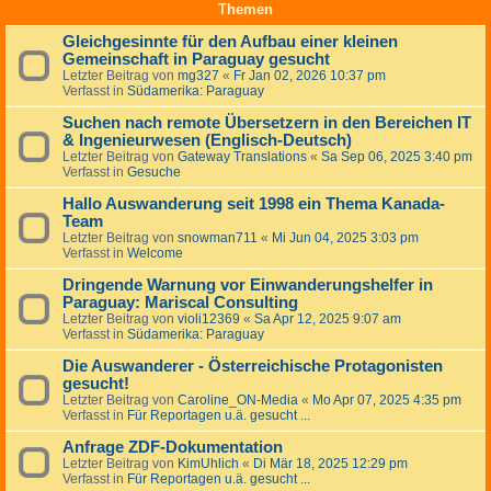
Themen
Gleichgesinnte für den Aufbau einer kleinen
Gemeinschaft in Paraguay gesucht
Letzter Beitrag von
mg327
«
Fr Jan 02, 2026 10:37 pm
Verfasst in
Südamerika: Paraguay
Suchen nach remote Übersetzern in den Bereichen IT
& Ingenieurwesen (Englisch-Deutsch)
Letzter Beitrag von
Gateway Translations
«
Sa Sep 06, 2025 3:40 pm
Verfasst in
Gesuche
Hallo Auswanderung seit 1998 ein Thema Kanada-
Team
Letzter Beitrag von
snowman711
«
Mi Jun 04, 2025 3:03 pm
Verfasst in
Welcome
Dringende Warnung vor Einwanderungshelfer in
Paraguay: Mariscal Consulting
Letzter Beitrag von
violi12369
«
Sa Apr 12, 2025 9:07 am
Verfasst in
Südamerika: Paraguay
Die Auswanderer - Österreichische Protagonisten
gesucht!
Letzter Beitrag von
Caroline_ON-Media
«
Mo Apr 07, 2025 4:35 pm
Verfasst in
Für Reportagen u.ä. gesucht ...
Anfrage ZDF-Dokumentation
Letzter Beitrag von
KimUhlich
«
Di Mär 18, 2025 12:29 pm
Verfasst in
Für Reportagen u.ä. gesucht ...