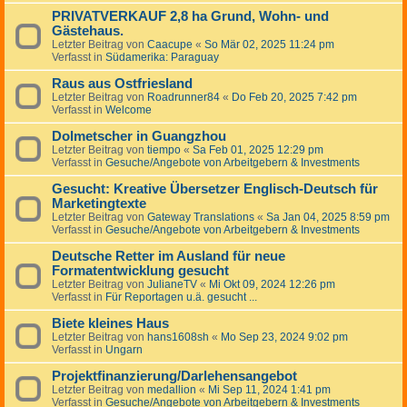
PRIVATVERKAUF 2,8 ha Grund, Wohn- und
Gästehaus.
Letzter Beitrag von
Caacupe
«
So Mär 02, 2025 11:24 pm
Verfasst in
Südamerika: Paraguay
Raus aus Ostfriesland
Letzter Beitrag von
Roadrunner84
«
Do Feb 20, 2025 7:42 pm
Verfasst in
Welcome
Dolmetscher in Guangzhou
Letzter Beitrag von
tiempo
«
Sa Feb 01, 2025 12:29 pm
Verfasst in
Gesuche/Angebote von Arbeitgebern & Investments
Gesucht: Kreative Übersetzer Englisch-Deutsch für
Marketingtexte
Letzter Beitrag von
Gateway Translations
«
Sa Jan 04, 2025 8:59 pm
Verfasst in
Gesuche/Angebote von Arbeitgebern & Investments
Deutsche Retter im Ausland für neue
Formatentwicklung gesucht
Letzter Beitrag von
JulianeTV
«
Mi Okt 09, 2024 12:26 pm
Verfasst in
Für Reportagen u.ä. gesucht ...
Biete kleines Haus
Letzter Beitrag von
hans1608sh
«
Mo Sep 23, 2024 9:02 pm
Verfasst in
Ungarn
Projektfinanzierung/Darlehensangebot
Letzter Beitrag von
medallion
«
Mi Sep 11, 2024 1:41 pm
Verfasst in
Gesuche/Angebote von Arbeitgebern & Investments