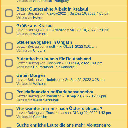
Verfasst in
Südamerika: Paraguay
Biete: Gutbezahlte Arbeit in Krakau!
Letzter Beitrag von
Krakow2022
«
Sa Dez 10, 2022 4:05 pm
Verfasst in
Polen
Grüße aus Krakau
Letzter Beitrag von
Krakow2022
«
Sa Dez 10, 2022 3:51 pm
Verfasst in
Welcome
Steuern/Abgaben in Ungarn
Letzter Beitrag von
muelli
«
Fr Okt 21, 2022 8:01 am
Verfasst in
Ungarn
Aufenthaltserlaubnis für Deutschland
Letzter Beitrag von
Fleckvieh
«
Di Okt 04, 2022 9:41 pm
Verfasst in
Deutschland - einwandern?
Guten Morgen
Letzter Beitrag von
findelkind
«
So Sep 25, 2022 3:28 am
Verfasst in
Welcome
Projektfinanzierung/Darlehensangebot
Letzter Beitrag von
medallion
«
Di Sep 20, 2022 12:23 pm
Verfasst in
Weissbierstüberl
Wer wandert mir mir nach Österreich aus ?
Letzter Beitrag von
Tausendsassa
«
Di Aug 30, 2022 4:43 pm
Verfasst in
Gesuche
Suche ehrliche Leute die ans mehr Montenegro