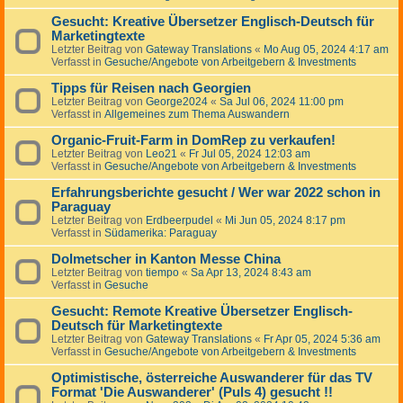
Gesucht: Kreative Übersetzer Englisch-Deutsch für
Marketingtexte
Letzter Beitrag von
Gateway Translations
«
Mo Aug 05, 2024 4:17 am
Verfasst in
Gesuche/Angebote von Arbeitgebern & Investments
Tipps für Reisen nach Georgien
Letzter Beitrag von
George2024
«
Sa Jul 06, 2024 11:00 pm
Verfasst in
Allgemeines zum Thema Auswandern
Organic-Fruit-Farm in DomRep zu verkaufen!
Letzter Beitrag von
Leo21
«
Fr Jul 05, 2024 12:03 am
Verfasst in
Gesuche/Angebote von Arbeitgebern & Investments
Erfahrungsberichte gesucht / Wer war 2022 schon in
Paraguay
Letzter Beitrag von
Erdbeerpudel
«
Mi Jun 05, 2024 8:17 pm
Verfasst in
Südamerika: Paraguay
Dolmetscher in Kanton Messe China
Letzter Beitrag von
tiempo
«
Sa Apr 13, 2024 8:43 am
Verfasst in
Gesuche
Gesucht: Remote Kreative Übersetzer Englisch-
Deutsch für Marketingtexte
Letzter Beitrag von
Gateway Translations
«
Fr Apr 05, 2024 5:36 am
Verfasst in
Gesuche/Angebote von Arbeitgebern & Investments
Optimistische, österreiche Auswanderer für das TV
Format 'Die Auswanderer' (Puls 4) gesucht !!