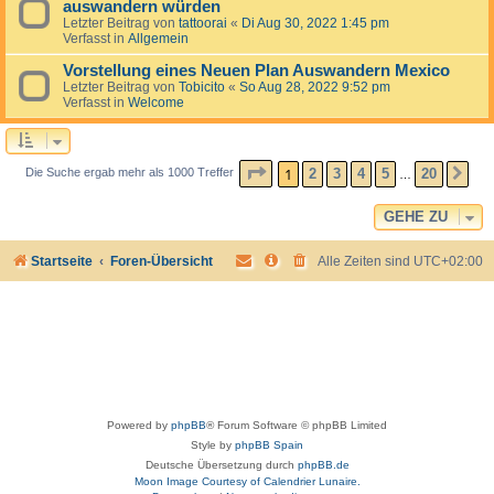
auswandern würden
Letzter Beitrag von
tattoorai
«
Di Aug 30, 2022 1:45 pm
Verfasst in
Allgemein
Vorstellung eines Neuen Plan Auswandern Mexico
Letzter Beitrag von
Tobicito
«
So Aug 28, 2022 9:52 pm
Verfasst in
Welcome
SEITE
1
VON
20
1
2
3
4
5
20
Die Suche ergab mehr als 1000 Treffer
NÄ
…
GEHE ZU
Startseite
Foren-Übersicht
Alle Zeiten sind
UTC+02:00
Powered by
phpBB
® Forum Software © phpBB Limited
Style by
phpBB Spain
Deutsche Übersetzung durch
phpBB.de
Moon Image Courtesy of Calendrier Lunaire.