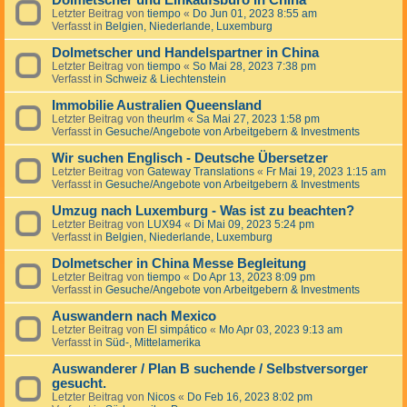
Dolmetscher und Einkaufsbüro in China
Letzter Beitrag von
tiempo
«
Do Jun 01, 2023 8:55 am
Verfasst in
Belgien, Niederlande, Luxemburg
Dolmetscher und Handelspartner in China
Letzter Beitrag von
tiempo
«
So Mai 28, 2023 7:38 pm
Verfasst in
Schweiz & Liechtenstein
Immobilie Australien Queensland
Letzter Beitrag von
theurlm
«
Sa Mai 27, 2023 1:58 pm
Verfasst in
Gesuche/Angebote von Arbeitgebern & Investments
Wir suchen Englisch - Deutsche Übersetzer
Letzter Beitrag von
Gateway Translations
«
Fr Mai 19, 2023 1:15 am
Verfasst in
Gesuche/Angebote von Arbeitgebern & Investments
Umzug nach Luxemburg - Was ist zu beachten?
Letzter Beitrag von
LUX94
«
Di Mai 09, 2023 5:24 pm
Verfasst in
Belgien, Niederlande, Luxemburg
Dolmetscher in China Messe Begleitung
Letzter Beitrag von
tiempo
«
Do Apr 13, 2023 8:09 pm
Verfasst in
Gesuche/Angebote von Arbeitgebern & Investments
Auswandern nach Mexico
Letzter Beitrag von
El simpático
«
Mo Apr 03, 2023 9:13 am
Verfasst in
Süd-, Mittelamerika
Auswanderer / Plan B suchende / Selbstversorger
gesucht.
Letzter Beitrag von
Nicos
«
Do Feb 16, 2023 8:02 pm