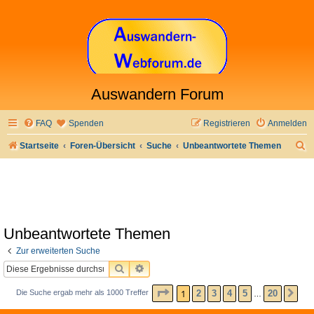
Auswandern Forum
FAQ
Spenden
Registrieren
Anmelden
S
Startseite
Foren-Übersicht
Suche
Unbeantwortete Themen
u
c
h
e
Unbeantwortete Themen
Zur erweiterten Suche
SUCHE
ERWEITERTE SUCHE
SEITE
1
VON
20
1
2
3
4
5
20
Die Suche ergab mehr als 1000 Treffer
NÄ
…