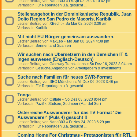
Letzter Beitrag von
Nana303
«
Di Apr 02, 2024 10:42 pm
Verfasst in
Für Reportagen u.ä. gesucht ...
Stellenangebot in der Dominikanische Republik, Juan
Dolio Region San Pedro de Macorís, Karibik
Letzter Beitrag von
XBecht
«
Sa Mär 02, 2024 3:39 am
Verfasst in
Karibik
Mit nicht EU Bürger gemeinsam auswandern.
Letzter Beitrag von
MaxLeo
«
Mo Jan 08, 2024 4:38 pm
Verfasst in
Sonnenland Spanien
Wir suchen nach Übersetzern in den Bereichen IT &
Ingenieurwesen (Englisch-Deutsch)
Letzter Beitrag von
Gateway Translations
«
Sa Dez 16, 2023 8:04 am
Verfasst in
Gesuche/Angebote von Arbeitgebern & Investments
Suche nach Familien für neues SWR-Format
Letzter Beitrag von
SEO München
«
Mi Dez 06, 2023 3:46 pm
Verfasst in
Für Reportagen u.ä. gesucht ...
Tonga
Letzter Beitrag von
Ostfale
«
So Dez 03, 2023 8:44 pm
Verfasst in
Pazifik, Südsee, Südmeer (Mar del Sur)
Österreiche Auswanderer für das TV Format 'Die
Auswanderer' (Puls 4) gesucht !!
Letzter Beitrag von
Nana303
«
Fr Nov 24, 2023 6:29 pm
Verfasst in
Für Reportagen u.ä. gesucht ...
Coming Home For Christmas - Protagonisten für RTL