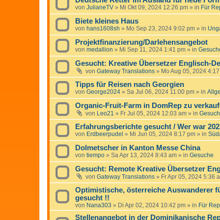
Deutsche Retter im Ausland für neue For
von
JulianeTV
»
Mi Okt 09, 2024 12:26 pm
» in
Für Rep
Biete kleines Haus
von
hans1608sh
»
Mo Sep 23, 2024 9:02 pm
» in
Ung
Projektfinanzierung/Darlehensangebot
von
medallion
»
Mi Sep 11, 2024 1:41 pm
» in
Gesuche
Gesucht: Kreative Übersetzer Englisch-De
von
Gateway Translations
»
Mo Aug 05, 2024 4:1
Tipps für Reisen nach Georgien
von
George2024
»
Sa Jul 06, 2024 11:00 pm
» in
Allg
Organic-Fruit-Farm in DomRep zu verkauf
von
Leo21
»
Fr Jul 05, 2024 12:03 am
» in
Gesuche
Erfahrungsberichte gesucht / Wer war 20
von
Erdbeerpudel
»
Mi Jun 05, 2024 8:17 pm
» in
Süd
Dolmetscher in Kanton Messe China
von
tiempo
»
Sa Apr 13, 2024 8:43 am
» in
Gesuche
Gesucht: Remote Kreative Übersetzer Eng
von
Gateway Translations
»
Fr Apr 05, 2024 5:36 
Optimistische, österreiche Auswanderer f
gesucht !!
von
Nana303
»
Di Apr 02, 2024 10:42 pm
» in
Für Repo
Stellenangebot in der Dominikanische Rep