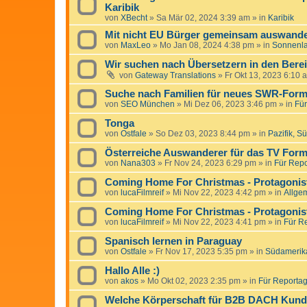
Karibik
von
XBecht
»
Sa Mär 02, 2024 3:39 am
» in
Karibik
Mit nicht EU Bürger gemeinsam auswande
von
MaxLeo
»
Mo Jan 08, 2024 4:38 pm
» in
Sonnenl
Wir suchen nach Übersetzern in den Bere
von
Gateway Translations
»
Fr Okt 13, 2023 6:10 
Suche nach Familien für neues SWR-Form
von
SEO München
»
Mi Dez 06, 2023 3:46 pm
» in
Für
Tonga
von
Ostfale
»
So Dez 03, 2023 8:44 pm
» in
Pazifik, S
Österreiche Auswanderer für das TV Forma
von
Nana303
»
Fr Nov 24, 2023 6:29 pm
» in
Für Repo
Coming Home For Christmas - Protagonist
von
lucaFilmreif
»
Mi Nov 22, 2023 4:42 pm
» in
Allge
Coming Home For Christmas - Protagonist
von
lucaFilmreif
»
Mi Nov 22, 2023 4:41 pm
» in
Für Re
Spanisch lernen in Paraguay
von
Ostfale
»
Fr Nov 17, 2023 5:35 pm
» in
Südamerik
Hallo Alle :)
von
akos
»
Mo Okt 02, 2023 2:35 pm
» in
Für Reportage
Welche Körperschaft für B2B DACH Kun