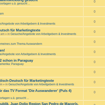
matentwicklung gesucht
0
ortagen u.ä. gesucht ...
0
arn
0
/Angebote von Arbeitgebern & Investments
utsch für Marketingtexte
0
7 am
» in
Gesuche/Angebote von Arbeitgebern & Investments
0
emeines zum Thema Auswandern
en!
0
/Angebote von Arbeitgebern & Investments
22 schon in Paraguay
0
amerika: Paraguay
0
lisch-Deutsch für Marketingtexte
0
am
» in
Gesuche/Angebote von Arbeitgebern & Investments
ür das TV Format 'Die Auswanderer' (Puls 4)
0
rtagen u.ä. gesucht ...
ublik, Juan Dolio Region San Pedro de Macorís,