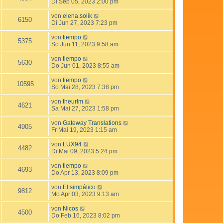
Di Sep 05, 2023 2:00 pm
von
elena.solik
6150
Di Jun 27, 2023 7:23 pm
von
tiempo
5375
So Jun 11, 2023 9:58 am
von
tiempo
5630
Do Jun 01, 2023 8:55 am
von
tiempo
10595
So Mai 28, 2023 7:38 pm
von
theurlm
4621
Sa Mai 27, 2023 1:58 pm
von
Gateway Translations
4905
Fr Mai 19, 2023 1:15 am
von
LUX94
4482
Di Mai 09, 2023 5:24 pm
von
tiempo
4693
Do Apr 13, 2023 8:09 pm
von
El simpático
9812
Mo Apr 03, 2023 9:13 am
von
Nicos
4500
Do Feb 16, 2023 8:02 pm