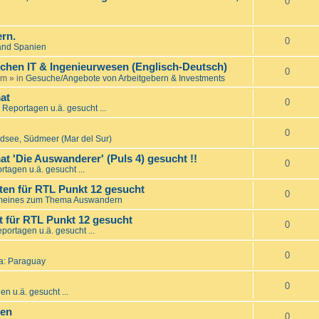
0
rn.
0
and Spanien
ichen IT & Ingenieurwesen (Englisch-Deutsch)
0
am
» in
Gesuche/Angebote von Arbeitgebern & Investments
at
0
 Reportagen u.ä. gesucht ...
0
üdsee, Südmeer (Mar del Sur)
t 'Die Auswanderer' (Puls 4) gesucht !!
0
rtagen u.ä. gesucht ...
en für RTL Punkt 12 gesucht
0
meines zum Thema Auswandern
 für RTL Punkt 12 gesucht
0
portagen u.ä. gesucht ...
0
a: Paraguay
0
n u.ä. gesucht ...
den
0