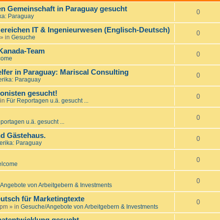
nen Gemeinschaft in Paraguay gesucht
0
ka: Paraguay
ereichen IT & Ingenieurwesen (Englisch-Deutsch)
0
» in
Gesuche
 Kanada-Team
0
come
er in Paraguay: Mariscal Consulting
0
rika: Paraguay
onisten gesucht!
0
in
Für Reportagen u.ä. gesucht ...
0
portagen u.ä. gesucht ...
d Gästehaus.
0
rika: Paraguay
0
lcome
0
Angebote von Arbeitgebern & Investments
utsch für Marketingtexte
0
 pm
» in
Gesuche/Angebote von Arbeitgebern & Investments