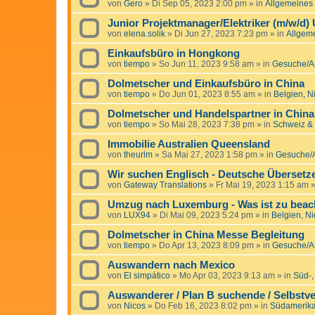
von
Gero
»
Di Sep 05, 2023 2:00 pm
» in
Allgemeines
Junior Projektmanager/Elektriker (m/w/d)
von
elena.solik
»
Di Jun 27, 2023 7:23 pm
» in
Allgem
Einkaufsbüro in Hongkong
von
tiempo
»
So Jun 11, 2023 9:58 am
» in
Gesuche/An
Dolmetscher und Einkaufsbüro in China
von
tiempo
»
Do Jun 01, 2023 8:55 am
» in
Belgien, 
Dolmetscher und Handelspartner in China
von
tiempo
»
So Mai 28, 2023 7:38 pm
» in
Schweiz & 
Immobilie Australien Queensland
von
theurlm
»
Sa Mai 27, 2023 1:58 pm
» in
Gesuche/A
Wir suchen Englisch - Deutsche Übersetz
von
Gateway Translations
»
Fr Mai 19, 2023 1:15 am
»
Umzug nach Luxemburg - Was ist zu beac
von
LUX94
»
Di Mai 09, 2023 5:24 pm
» in
Belgien, N
Dolmetscher in China Messe Begleitung
von
tiempo
»
Do Apr 13, 2023 8:09 pm
» in
Gesuche/An
Auswandern nach Mexico
von
El simpático
»
Mo Apr 03, 2023 9:13 am
» in
Süd-,
Auswanderer / Plan B suchende / Selbstve
von
Nicos
»
Do Feb 16, 2023 8:02 pm
» in
Südamerika