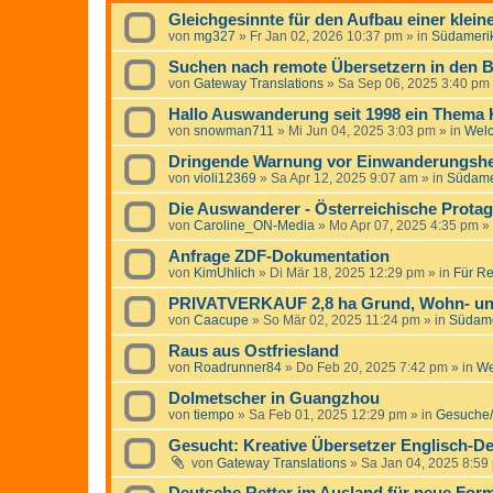
Gleichgesinnte für den Aufbau einer klei
von
mg327
»
Fr Jan 02, 2026 10:37 pm
» in
Südameri
Suchen nach remote Übersetzern in den B
von
Gateway Translations
»
Sa Sep 06, 2025 3:40 pm
Hallo Auswanderung seit 1998 ein Thema
von
snowman711
»
Mi Jun 04, 2025 3:03 pm
» in
Wel
Dringende Warnung vor Einwanderungshelf
von
violi12369
»
Sa Apr 12, 2025 9:07 am
» in
Südame
Die Auswanderer - Österreichische Protag
von
Caroline_ON-Media
»
Mo Apr 07, 2025 4:35 pm
» 
Anfrage ZDF-Dokumentation
von
KimUhlich
»
Di Mär 18, 2025 12:29 pm
» in
Für Re
PRIVATVERKAUF 2,8 ha Grund, Wohn- un
von
Caacupe
»
So Mär 02, 2025 11:24 pm
» in
Südame
Raus aus Ostfriesland
von
Roadrunner84
»
Do Feb 20, 2025 7:42 pm
» in
We
Dolmetscher in Guangzhou
von
tiempo
»
Sa Feb 01, 2025 12:29 pm
» in
Gesuche/
Gesucht: Kreative Übersetzer Englisch-De
von
Gateway Translations
»
Sa Jan 04, 2025 8:59