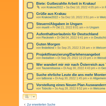
Biete: Gutbezahlte Arbeit in Krakau!
von
Krakow2022
»
Sa Dez 10, 2022 4:05 pm
» in
Grüße aus Krakau
von
Krakow2022
»
Sa Dez 10, 2022 3:51 pm
» in
Wel
Steuern/Abgaben in Ungarn
von
muelli
»
Fr Okt 21, 2022 8:01 am
» in
Ungarn
Aufenthaltserlaubnis für Deutschland
von
Fleckvieh
»
Di Okt 04, 2022 9:41 pm
» in
Deutschl
Guten Morgen
von
findelkind
»
So Sep 25, 2022 3:28 am
» in
Welco
Projektfinanzierung/Darlehensangebot
von
medallion
»
Di Sep 20, 2022 12:23 pm
» in
Weissb
Wer wandert mir mir nach Österreich aus 
von
Tausendsassa
»
Di Aug 30, 2022 4:43 pm
» in
Ge
Suche ehrliche Leute die ans mehr Mont
von
tattoorai
»
Di Aug 30, 2022 1:45 pm
» in
Allgemein
Vorstellung eines Neuen Plan Auswander
von
Tobicito
»
So Aug 28, 2022 9:52 pm
» in
Welcome
Zur erweiterten Suche