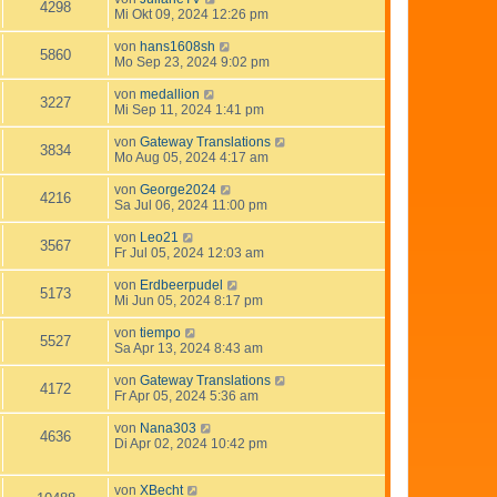
4298
Mi Okt 09, 2024 12:26 pm
von
hans1608sh
5860
Mo Sep 23, 2024 9:02 pm
von
medallion
3227
Mi Sep 11, 2024 1:41 pm
von
Gateway Translations
3834
Mo Aug 05, 2024 4:17 am
von
George2024
4216
Sa Jul 06, 2024 11:00 pm
von
Leo21
3567
Fr Jul 05, 2024 12:03 am
von
Erdbeerpudel
5173
Mi Jun 05, 2024 8:17 pm
von
tiempo
5527
Sa Apr 13, 2024 8:43 am
von
Gateway Translations
4172
Fr Apr 05, 2024 5:36 am
von
Nana303
4636
Di Apr 02, 2024 10:42 pm
von
XBecht