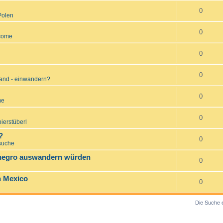
0
Polen
0
come
0
0
and - einwandern?
0
me
0
ierstüberl
?
0
suche
enegro auswandern würden
0
n Mexico
0
Die Suche 