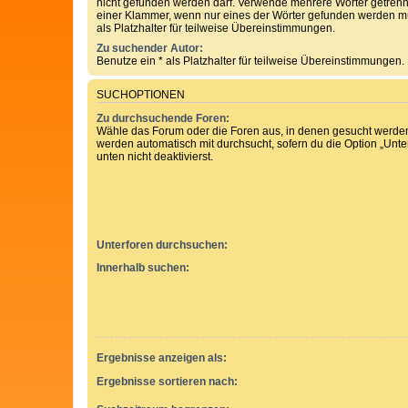
nicht gefunden werden darf. Verwende mehrere Wörter getren
einer Klammer, wenn nur eines der Wörter gefunden werden mu
als Platzhalter für teilweise Übereinstimmungen.
Zu suchender Autor:
Benutze ein * als Platzhalter für teilweise Übereinstimmungen.
SUCHOPTIONEN
Zu durchsuchende Foren:
Wähle das Forum oder die Foren aus, in denen gesucht werden 
werden automatisch mit durchsucht, sofern du die Option „Unt
unten nicht deaktivierst.
Unterforen durchsuchen:
Innerhalb suchen:
Ergebnisse anzeigen als:
Ergebnisse sortieren nach: