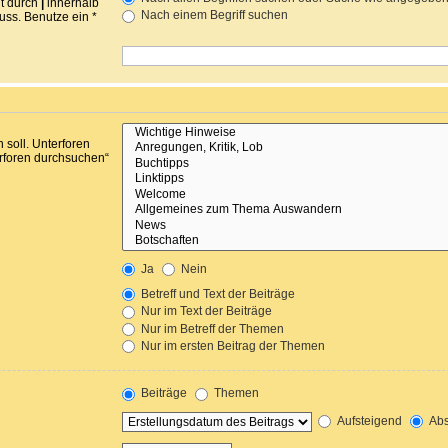
nt durch
|
innerhalb
Nach einem Begriff suchen
ss. Benutze ein *
soll. Unterforen
erforen durchsuchen“
Ja
Nein
Betreff und Text der Beiträge
Nur im Text der Beiträge
Nur im Betreff der Themen
Nur im ersten Beitrag der Themen
Beiträge
Themen
Aufsteigend
Abs