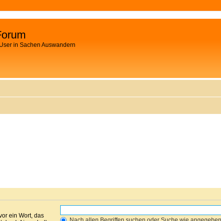
Forum
 User in Sachen Auswandern
vor ein Wort, das
Nach allen Begriffen suchen oder Suche wie angegebe