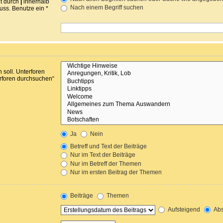
nt durch
|
innerhalb
Nach einem Begriff suchen
ss. Benutze ein *
soll. Unterforen
erforen durchsuchen“
Ja
Nein
Betreff und Text der Beiträge
Nur im Text der Beiträge
Nur im Betreff der Themen
Nur im ersten Beitrag der Themen
Beiträge
Themen
Aufsteigend
Abs