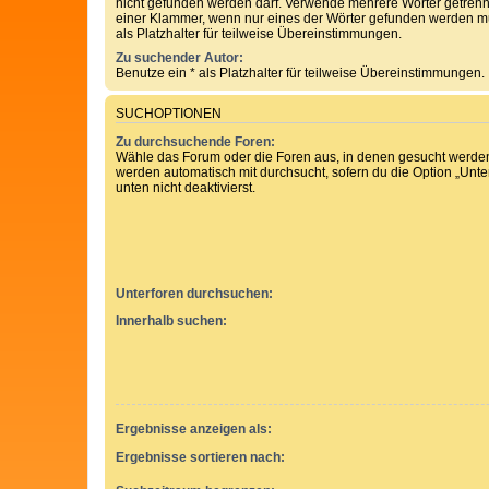
nicht gefunden werden darf. Verwende mehrere Wörter getren
einer Klammer, wenn nur eines der Wörter gefunden werden mu
als Platzhalter für teilweise Übereinstimmungen.
Zu suchender Autor:
Benutze ein * als Platzhalter für teilweise Übereinstimmungen.
SUCHOPTIONEN
Zu durchsuchende Foren:
Wähle das Forum oder die Foren aus, in denen gesucht werden 
werden automatisch mit durchsucht, sofern du die Option „Unt
unten nicht deaktivierst.
Unterforen durchsuchen:
Innerhalb suchen:
Ergebnisse anzeigen als:
Ergebnisse sortieren nach: