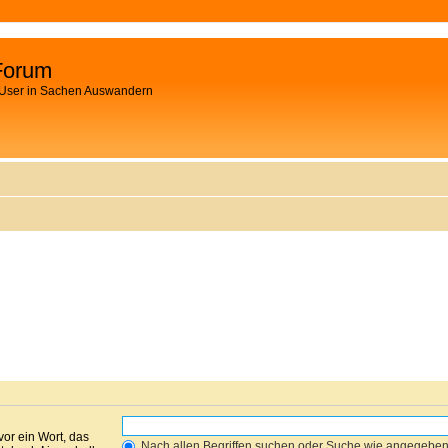
Forum
 User in Sachen Auswandern
vor ein Wort, das
Nach allen Begriffen suchen oder Suche wie angegebe