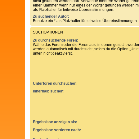
nicht gefunden werden darf. Verwende mehrere Wörter getren
einer Klammer, wenn nur eines der Wörter gefunden werden mu
als Platzhalter für teilweise Übereinstimmungen.
Zu suchender Autor:
Benutze ein * als Platzhalter für teilweise Übereinstimmungen.
SUCHOPTIONEN
Zu durchsuchende Foren:
Wähle das Forum oder die Foren aus, in denen gesucht werden 
werden automatisch mit durchsucht, sofern du die Option „Unt
unten nicht deaktivierst.
Unterforen durchsuchen:
Innerhalb suchen:
Ergebnisse anzeigen als:
Ergebnisse sortieren nach: