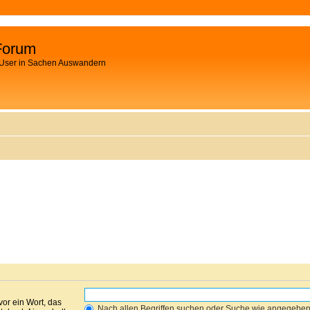
Forum
 User in Sachen Auswandern
vor ein Wort, das
Nach allen Begriffen suchen oder Suche wie angegebe