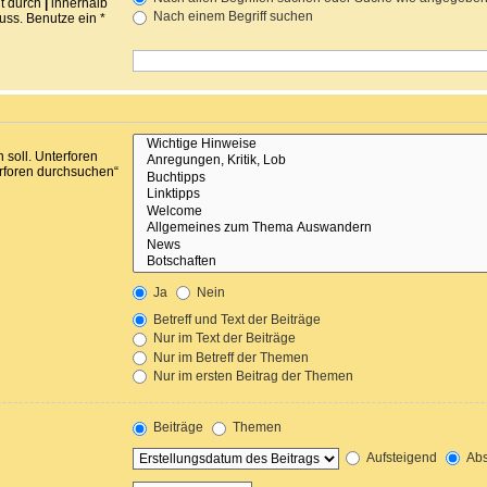
nt durch
|
innerhalb
Nach einem Begriff suchen
ss. Benutze ein *
soll. Unterforen
erforen durchsuchen“
Ja
Nein
Betreff und Text der Beiträge
Nur im Text der Beiträge
Nur im Betreff der Themen
Nur im ersten Beitrag der Themen
Beiträge
Themen
Aufsteigend
Abs