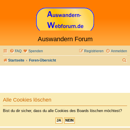
Auswandern Forum
FAQ
Spenden
Registrieren
Anmelden
S
Startseite
Foren-Übersicht
u
c
h
e
Alle Cookies löschen
Bist du dir sicher, dass du alle Cookies des Boards löschen möchtest?