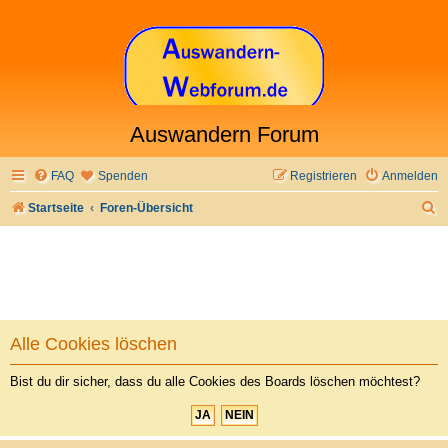
Auswandern Forum
FAQ
Spenden
Registrieren
Anmelden
S
Startseite
Foren-Übersicht
u
c
h
e
Alle Cookies löschen
Bist du dir sicher, dass du alle Cookies des Boards löschen möchtest?