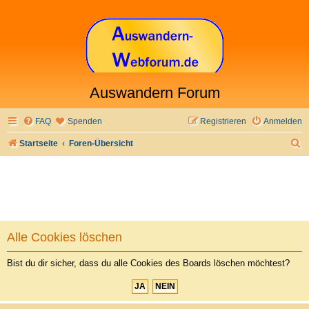
Auswandern Forum
FAQ
Spenden
Registrieren
Anmelden
S
Startseite
Foren-Übersicht
u
c
h
e
Alle Cookies löschen
Bist du dir sicher, dass du alle Cookies des Boards löschen möchtest?