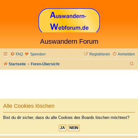
Auswandern Forum
FAQ
Spenden
Registrieren
Anmelden
S
Startseite
Foren-Übersicht
u
c
h
e
Alle Cookies löschen
Bist du dir sicher, dass du alle Cookies des Boards löschen möchtest?