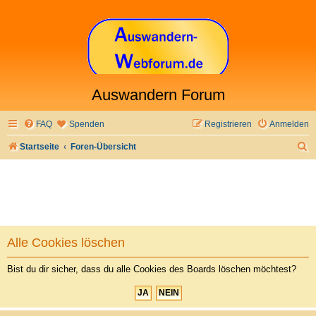
Auswandern Forum
FAQ
Spenden
Registrieren
Anmelden
S
Startseite
Foren-Übersicht
u
c
h
e
Alle Cookies löschen
Bist du dir sicher, dass du alle Cookies des Boards löschen möchtest?