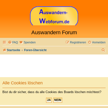
Auswandern Forum
FAQ
Spenden
Registrieren
Anmelden
S
Startseite
Foren-Übersicht
u
c
h
e
Alle Cookies löschen
Bist du dir sicher, dass du alle Cookies des Boards löschen möchtest?