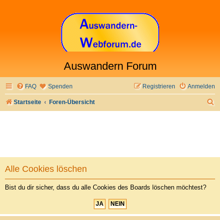
Auswandern Forum
FAQ
Spenden
Registrieren
Anmelden
S
Startseite
Foren-Übersicht
u
c
h
e
Alle Cookies löschen
Bist du dir sicher, dass du alle Cookies des Boards löschen möchtest?