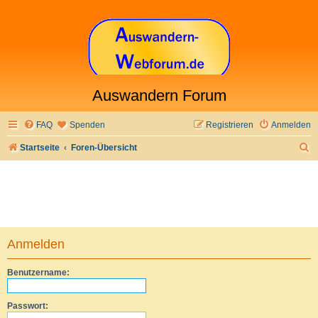
Auswandern Forum
FAQ
Spenden
Registrieren
Anmelden
S
Startseite
Foren-Übersicht
u
c
h
e
Anmelden
Benutzername:
Passwort: