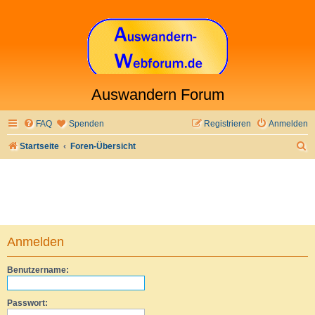
Auswandern Forum
FAQ
Spenden
Registrieren
Anmelden
S
Startseite
Foren-Übersicht
u
c
h
e
Anmelden
Benutzername:
Passwort: