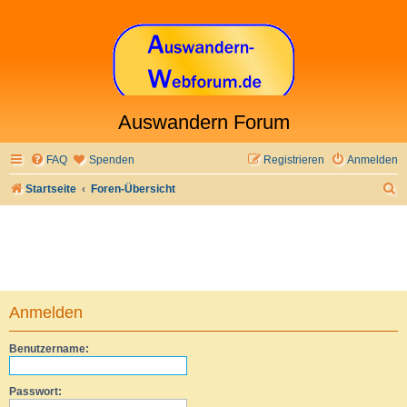
Auswandern Forum
FAQ
Spenden
Registrieren
Anmelden
S
Startseite
Foren-Übersicht
u
c
h
e
Anmelden
Benutzername:
Passwort: