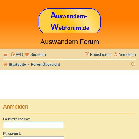
Auswandern Forum
FAQ
Spenden
Registrieren
Anmelden
S
Startseite
Foren-Übersicht
u
c
h
e
Anmelden
Benutzername:
Passwort: