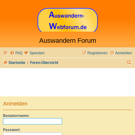
Auswandern Forum
FAQ
Spenden
Registrieren
Anmelden
S
Startseite
Foren-Übersicht
u
c
h
e
Anmelden
Benutzername:
Passwort: