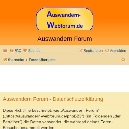
Auswandern Forum
FAQ
Spenden
Registrieren
Anmelden
S
Startseite
Foren-Übersicht
u
c
h
e
Auswandern Forum - Datenschutzerklärung
Diese Richtlinie beschreibt, wie „Auswandern Forum“
(„https://auswandern-webforum.de/phpBB3“) (im Folgenden „der
Betreiber“) die Daten verwendet, die während deines Foren-
Besuchs gesammelt werden.