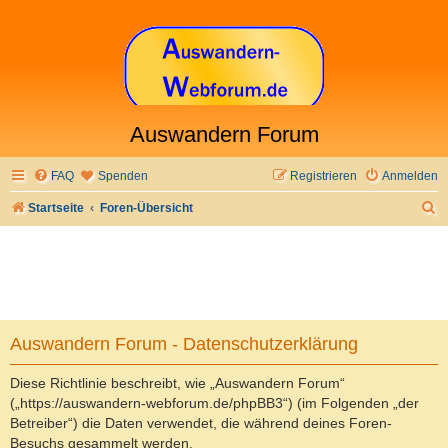
Auswandern Forum
FAQ
Spenden
Registrieren
Anmelden
S
Startseite
Foren-Übersicht
u
c
h
e
Auswandern Forum - Datenschutzerklärung
Diese Richtlinie beschreibt, wie „Auswandern Forum“
(„https://auswandern-webforum.de/phpBB3“) (im Folgenden „der
Betreiber“) die Daten verwendet, die während deines Foren-
Besuchs gesammelt werden.