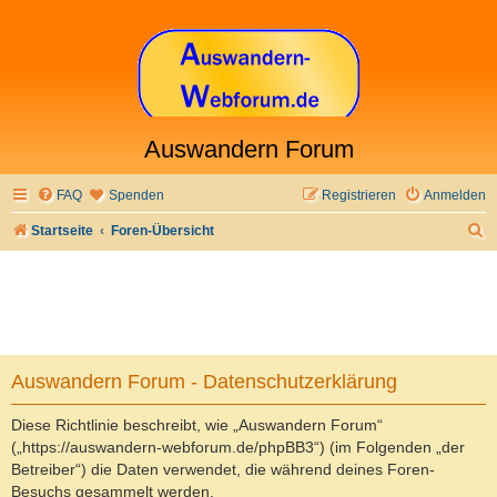
Auswandern Forum
FAQ
Spenden
Registrieren
Anmelden
S
Startseite
Foren-Übersicht
u
c
h
e
Auswandern Forum - Datenschutzerklärung
Diese Richtlinie beschreibt, wie „Auswandern Forum“
(„https://auswandern-webforum.de/phpBB3“) (im Folgenden „der
Betreiber“) die Daten verwendet, die während deines Foren-
Besuchs gesammelt werden.